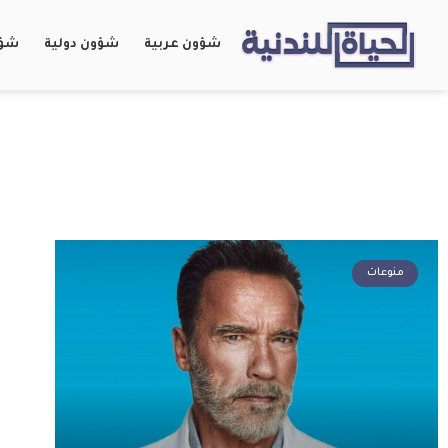
شؤون عربية
شؤون دولية
شؤو
منوعات