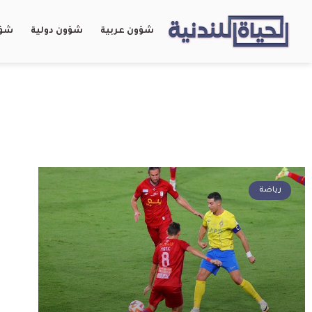
شؤون عربية
شؤون دولية
شؤو
رياضة