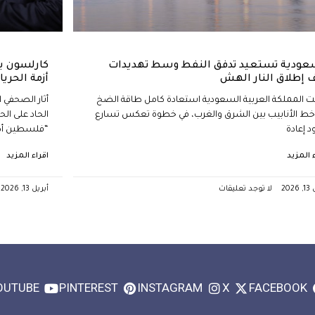
عودية تستعيد تدفق النفط وسط تهديدات
كارلسون ي
 إطلاق النار الهش
أزمة الحر
ت المملكة العربية السعودية استعادة كامل طاقة الضخ
أثار الصحفي ا
خط الأنابيب بين الشرق والغرب، في خطوة تعكس تسارع
الحاد على الح
 إعادة
“فلسطين أك
ء المزيد
اقراء المزيد
202
لا توجد تعليقات
أبريل 13, 2026
OUTUBE
PINTEREST
INSTAGRAM
X
FACEBOOK