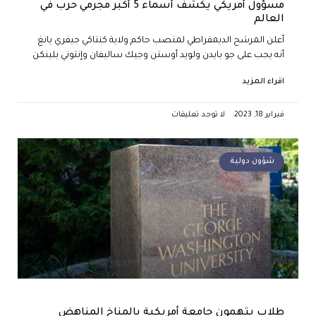
مسؤول أمريكي يكشف أسماء 5 أكبر مجرمي حرب في
العالم
أعلن المرشح الديمقراطي لمنصب حاكم ولاية كنتاكي جيفري يانغ
أنه يجب على جو بايدن ولويد أوستن وجيك ساليفان وإنتوني بلينكن
اقراء المزيد
فبراير 18, 2023
لا توجد تعليقات
شؤون دولية
طلاب يتهمون جامعة أمريكية بالمناخ المناهض