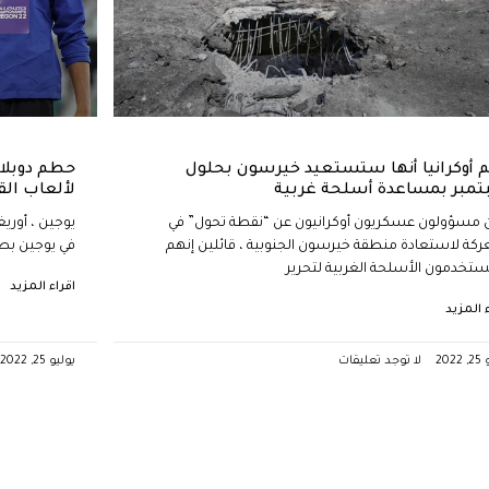
م أوكرانيا أنها ستستعيد خيرسون بحلول
حطم دوبلان
مبر بمساعدة أسلحة غربية
لألعاب الق
 مسؤولون عسكريون أوكرانيون عن “نقطة تحول” في
يوجين ، أوري
ركة لاستعادة منطقة خيرسون الجنوبية ، قائلين إنهم
في يوجين بطري
خدمون الأسلحة الغربية لتحرير
اقراء المزيد
ء المزيد
202
لا توجد تعليقات
يوليو 25, 2022