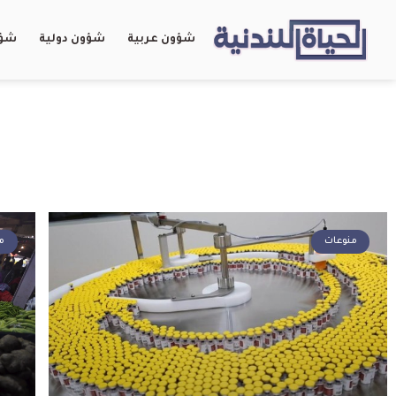
شؤون عربية
شؤون دولية
شؤو
منوعات
م