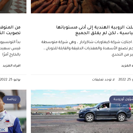
ت الروبية الهندية إلى أدنى مستوياتها
من المتوق
ياسية ، لكن لم يقلق الجميع
تصويت الت
اجتازت شركة كيماويات شاكرادار ، وهي شركة متوسطة
بدأ التونسيو
م تصنع الأسمدة والمغذيات الدقيقة والقابلة للذوبان ،
قيس سعيد. ولك
ير من التحدي
بالخارج أمرًا
ء المزيد
اقراء المزيد
202
لا توجد تعليقات
يوليو 25, 2022
ؤون أوروبية
رياضة