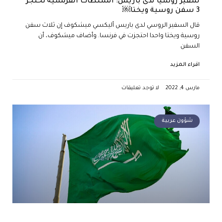
سفير روسيا لدى باريس: السلطات الفرنسية تحتجز
3 سفن روسية ويختا￼
قال السفير الروسي لدى باريس أليكسي ميشكوف إن ثلاث سفن
روسية ويختا واحدا احتجزت في فرنسا. وأضاف ميشكوف، أن
السفن
اقراء المزيد
مارس 4, 2022
لا توجد تعليقات
شؤون عربية