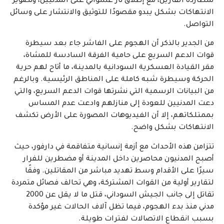
لمطاردة الفارين، مع إطلاق نار عشوائي على المدنيين، وتصوير
الانتهاكات بشكل يبدو مقصودًا للتوثيق والانتشار على وسائل
التواصل.
من الجدير بالذكر أن الهجوم على الفاشر جاء بعد سيطرة
قوات الدعم السريع على حامية الفرقة السادسة للمشاة،
مقر القيادة العسكرية السودانية بالمدينة، ما أتاح لهم حرية
الحركة وسيطرة شبه كاملة على المناطق الرئيسية. وبالرغم
من البيانات الرسمية التي نشرتها قوات الدعم السريع، والتي
دعت المدنيين للعودة إلى منازلهم وادعت عدم المساس
بممتلكاتهم، إلا أن الفيديوهات المصورة على الأرض تكشف
الانتهاكات بشكل واضح.
تتزامن هذه الأحداث مع أزمة إنسانية متفاقمة في دارفور، حيث
أصبح المدنيون محاصرين داخل المدينة أو مضطرين للفرار
سيرًا على الأقدام وسط تهديد مباشر من المقاتلين. وفقًا
لتقارير أولية من القوات المشتركة، وهي تحالف فصائل متمردة
تقاتل إلى جانب الجيش السوداني، قتل ما لا يقل عن 2000
مدني منذ بدء الهجوم، فيما تظل آلاف الحالات غير مؤكدة
بسبب انقطاع الاتصالات لفترات طويلة.