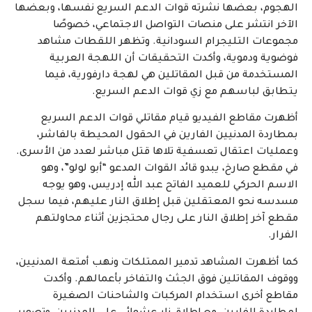
الهجوم، بعضها نشرته قوات الدعم السريع نفسها، وبعضها
الآخر انتشر على منصات التواصل الاجتماعي، خصوصًا
مجموعات التليجرام السودانية. وتظهر اللقطات مشاهد
فوضوية ودموية، وأكدت التحقيقات أن اللهجة العربية
المستخدمة من قبل المقاتلين هي لهجة دارفورية، فيما
يتطابق لباسهم مع زي قوات الدعم السريع.
أظهرت مقاطع الفيديو قيام مقاتلي قوات الدعم السريع
بمطاردة المدنيين الفارين في الحقول المحيطة بالفاشر،
وعمليات اعتقال تعسفية تلاها قتل مباشر لعدد من الأسرى.
في مقطع صارخ، يبدو قائد القوات المدعو “أبو لولو”، وهو
الاسم الحركي للعميد الفاتح عبد الله إدريس، وهو يوجه
مسدسه نحو المعتقلين قبل إطلاق النار عليهم، فيما سجل
مقطع آخر إطلاق النار على رجال محتجزين أثناء محاولتهم
الفرار.
كما أظهرت المشاهد تدمير الممتلكات ونهب أمتعة المدنيين،
ووقوف المقاتلين فوق الجثث والتفاخر بأعمالهم. وأكدت
مقاطع أخرى استخدام المركبات والشاحنات الصغيرة