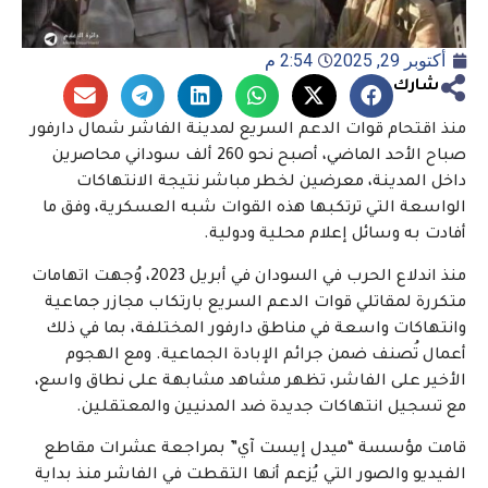
أكتوبر 29, 2025
2:54 م
شارك
منذ اقتحام قوات الدعم السريع لمدينة الفاشر شمال دارفور
صباح الأحد الماضي، أصبح نحو 260 ألف سوداني محاصرين
داخل المدينة، معرضين لخطر مباشر نتيجة الانتهاكات
الواسعة التي ترتكبها هذه القوات شبه العسكرية، وفق ما
أفادت به وسائل إعلام محلية ودولية.
منذ اندلاع الحرب في السودان في أبريل 2023، وُجهت اتهامات
متكررة لمقاتلي قوات الدعم السريع بارتكاب مجازر جماعية
وانتهاكات واسعة في مناطق دارفور المختلفة، بما في ذلك
أعمال تُصنف ضمن جرائم الإبادة الجماعية. ومع الهجوم
الأخير على الفاشر، تظهر مشاهد مشابهة على نطاق واسع،
مع تسجيل انتهاكات جديدة ضد المدنيين والمعتقلين.
قامت مؤسسة “ميدل إيست آي” بمراجعة عشرات مقاطع
الفيديو والصور التي يُزعم أنها التقطت في الفاشر منذ بداية