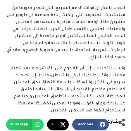
الجدير بالذكر أن قوات الدعم السريع، التي تنحدر جذورها من
ميليشيات الجنجويد التي ارتكبت إبادة جماعية في دارفور قبل
عشرين عامًا، تواجه اتهامات متكررة باستهداف المدنيين
والاعتداء الجنسي والنهب طوال الحرب الحالية. ورغم نفي
الدعم الخارجي المباشر، تشير تقارير متعددة إلى استمرار
تزويد القوات شبه العسكرية بالأسلحة والمرتزقة من
الإمارات العربية المتحدة، ما يزيد من خطورة الوضع ويعقد أي
جهود لوقف النزاع.
وتشير التحليلات إلى أن الهجوم على الفاشر جاء بعد انهيار
محادثات وقف إطلاق النار في واشنطن، ما أدى إلى تصعيد
سريع في القتال وانتهاكات واسعة النطاق بحق المدنيين.
كما تظهر مقاطع الفيديو أن السواتر الترابية والخنادق
المحيطة بالمدينة استُخدمت لتطويق المدنيين وإجبارهم
على الخضوع أو الموت، وهو ما يعكس تخطيطًا ممنهجًا
لاستخدام القوة ضد السكان المدنيين.
شارك
WhatsApp
X
Facebook