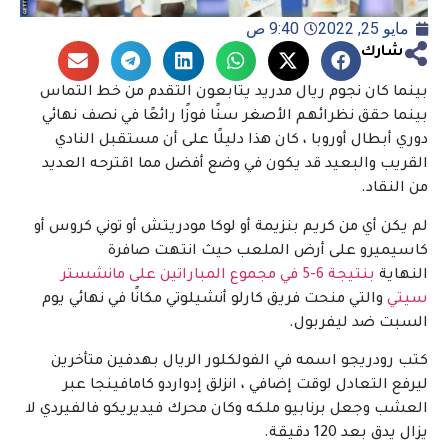
مايو 25, 2022
9:40 ص
شارك
بينما كان نجوم ريال مدريد يتابعون التقدم من خط التماس
بينما حقق نظرائهم الأصغر سنًا فوزًا رائعًا في نصف نهائي
دوري أبطال أوروبا ، كان هذا دليلًا على أن مستقبل النادي
القريب والبعيد قد يكون في وضع أفضل مما اقترحه العديد
من النقاد.
لم يكن أي من كريم بنزيمة أو لوكا مودريتش أو توني كروس أو
كاسيميرو على أرض الملعب حيث انتهت صافرة
النهاية
بنتيجة 6-5 في مجموع المباراتين على مانشستر
سيتي
والتي منحت فريق كارلو أنشيلوتي مكانًا في نهائي يوم
السبت ضد ليفربول.
كتب رودريجو اسمه في الفولكلور الريال بهدفين متأخرين
ليرفع التعادل لوقت إضافي ، انزلق إدواردو كامافينجا عبر
العشب وجعل برنابيو ملكه وكان محرك فيديريكو فالفيردي لا
يزال يدق بعد 120 دقيقة.