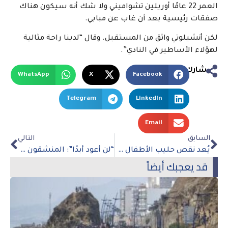
العمر 22 عامًا أوريلين تشواميني ولا شك أنه سيكون هناك
صفقات رئيسية بعد أن غاب عن مبابي.
لكن أنشيلوتي واثق من المستقبل. وقال “لدينا راحة مثالية
لهؤلاء الأساطير في النادي”.
شارك
WhatsApp
X
Facebook
Telegram
LinkedIn
Email
السابق
التالي
يُعد نقص حليب الأطفال في الولايات المتحدة أحد أعراض نظام مكسور
“لن أعود أبدًا”: المنشقون الروس البارزون الذين يرفضون الحرب
قد يعجبك أيضاً