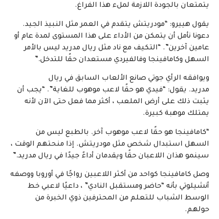
يتمتعان بالجودة اللازمة لملء هذا الفراغ.
يقول هييرو: “مودريتش يتقدم في العمر مثل النبيذ الجيد.
دعونا نأمل أن يتمكن من الأداء على هذا المستوى لمدة عام أو
عامين آخرين”. “التكيف مع ناد مثل ريال مدريد ليس بالأمر
السهل وكامافينجا وفالفيردي مستعدان حقًا للتدخل.”
ويوافقه الرأي جوتي صانع الألعاب السابق في ريال
مدريد. يقول: “فيدي هو حقًا لاعب موهوب للغاية”. “يجب أن
يثبت ذلك على أرض الملعب ، أكثر مما فعل حتى الآن لأنه
يمتلك موهبة كبيرة.
“كامافينجا هو حقًا لاعب موهوب آخر. بالطبع ليس من
السهل استبدال شخص مثل مودريتش. إذا منحتهم الوقت ،
سينمو هذان اللاعبان حقًا ويقدمان أداءً جيدًا في ريال مدريد.”
وصل كامافينجا كواحد من أكثر اللاعبين رواجًا في أوروبا ووصفه
أنشيلوتي بأنه “حاضر ومستقبل النادي” ، داعيًا لاعبي خط
الوسط الشباب للتعلم من المحترفين ذوي الخبرة من
حولهم.