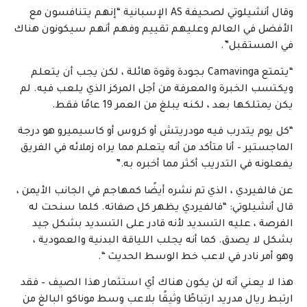
وقال أنشيلوتي لصحيفة AS الإسبانية “إنهم يتنافسون مع
الأفضل في العالم وعليهم تقييم وفهم أنهم سيكونون هناك
في المستقبل”.
“يتمتع Camavinga بجودة وقوة هائلة ، لكن يجب أن يتعلم
ويكتسب الخبرة والمعرفة من أجل المركز الذي يلعب فيه. لم
يكن يمتلكها بعد ، لكنه يبلغ من العمر 19 عامًا فقط.
“كل يوم يتدرب فيه مودريتش أو كروس أو كاسيميرو هو درجة
الماجستير – أنا متأكد من أنه يتعلم مما يراه زملائه في الفريق
يفعلونه في التدريب أكثر مما أخبره به.”
عن فالفيردي ، الذي تم نشره أيضًا كمهاجم في الجانب الأيمن ،
قال أنشيلوتي: “فالفيردي يظهر كل صفاته. كلما سنحت له
الفرصة ، عليه التسديد لأنه قادر على التسديد بشكل جيد
بشكل لا يصدق. كما أنه يجلب اللياقة البدنية والعمودية ،
وهو أمر نادر في لاعب خط الوسط الحديث “.
هذا لا يعني أنه لن يكون هناك أي استثمار هذا الصيف – فقد
ارتبط ريال مدريد ارتباطًا وثيقًا بلاعب وسط موناكو البالغ من