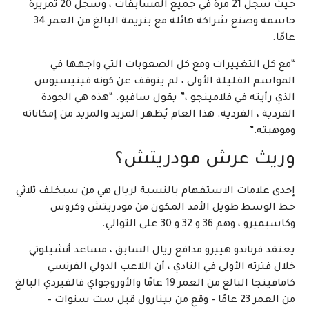
حيث سجل 21 مرة في جميع المسابقات ، وسجل 20 تمريرة
حاسمة وصنع شراكة هائلة مع بنزيمة البالغ من العمر 34
عامًا.
“مع كل التغييرات ومع كل الصعوبات التي واجهها في
المواسم القليلة الأولى ، لم يتوقف عن كونه فينيسيوس
الذي رأيته في فلامينجو ،” يقول سافيو. “هذه هي الجودة
الفردية ، الفردية. هذا العام يُظهر المزيد والمزيد من إمكاناته
وموهبته.”
وريث عرش مودريتش؟
إحدى علامات الاستفهام بالنسبة لريال هي من سيخلف ثلاثي
خط الوسط طويل الأمد المكون من مودريتش وكروس
وكاسيميرو ، وهم 36 و 32 و 30 على التوالي.
يعتقد فرناندو هييرو مدافع ريال السابق ، مساعد أنشيلوتي
خلال فترته الأولى في النادي ، أن اللاعب الدولي الفرنسي
كامافينجا البالغ من العمر 19 عامًا والأوروجواي فالفيردي البالغ
من العمر 23 عامًا – وقع من بينارول قبل ست سنوات –