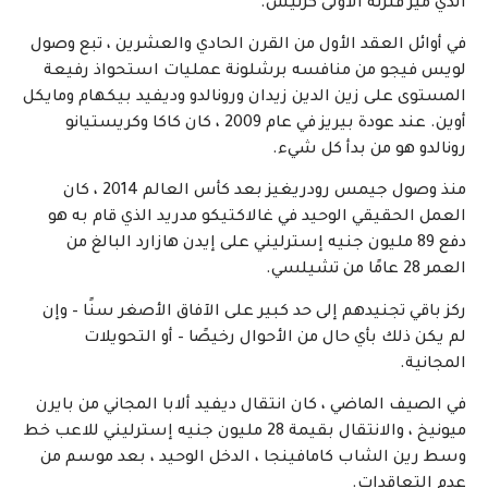
الذي ميز فترته الأولى كرئيس.
في أوائل العقد الأول من القرن الحادي والعشرين ، تبع وصول
لويس فيجو من منافسه برشلونة عمليات استحواذ رفيعة
المستوى على زين الدين زيدان ورونالدو وديفيد بيكهام ومايكل
أوين. عند عودة بيريز في عام 2009 ، كان كاكا وكريستيانو
رونالدو هو من بدأ كل شيء.
منذ وصول جيمس رودريغيز بعد كأس العالم 2014 ، كان
العمل الحقيقي الوحيد في غالاكتيكو مدريد الذي قام به هو
دفع 89 مليون جنيه إسترليني على إيدن هازارد البالغ من
العمر 28 عامًا من تشيلسي.
ركز باقي تجنيدهم إلى حد كبير على الآفاق الأصغر سنًا – وإن
لم يكن ذلك بأي حال من الأحوال رخيصًا – أو التحويلات
المجانية.
في الصيف الماضي ، كان انتقال ديفيد ألابا المجاني من بايرن
ميونيخ ، والانتقال بقيمة 28 مليون جنيه إسترليني للاعب خط
وسط رين الشاب كامافينجا ، الدخل الوحيد ، بعد موسم من
عدم التعاقدات.