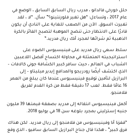
حلل خورخي فالدانو ، مدرب ريال السابق السابق ، الوضع في
عام 2017 ، وتساءل: “هل تغير فلورنتينو؟” سأل. “لا ، لقد
تغيرت السوق. الآن من الصعب للغاية على النادي أن يكون
قادرًا على الانتظار حتى تنضج الموهبة لتصبح الفائز بالكرة
الذهبية ثم شرائها لمجرد أنك ريال مدريد.”
سلط سعي ريال مدريد على فينيسيوس الضوء على
استراتيجيته المتمثلة في محاولة اكتساح أفضل اللاعبين
الشباب في العالم ، حيث سافر كبير الكشافة جوني كالافات –
الذي اكتشف أيضًا رودريجو والمدافع إيدير ميليتاو – إلى
البرازيل لتأمين توقيع فينيسيوس عندما كان يبلغ من العمر
16 عامًا فقط. لعب 17 دقيقة فقط من كرة القدم لفريق
فلامنجو.
أكمل فينيسيوس انتقاله إلى مدريد بصفقة قيمتها 39 مليون
جنيه إسترليني بمجرد بلوغه سن 18 في يوليو 2018.
“قفزنا أنا وفينيسيوس من فلامنجو إلى ريال مدريد. لكن هناك
فرق كبير” ، هكذا قال جناح البرازيل السابق سافيو ، الذي وقع