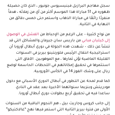
سجل مهاجم البرازيل فينيسيوس جونيور ، الذي كان حصيلة
ظهوره في 51 مباراة هذا الموسم أكثر من أي من زملائه ، هدفاً
منفردًا رائعًا في مباراة الذهاب واستمر حتى خمس دقائق من
النهاية في الثانية.
من نواح كثيرة – على الرغم من الإحباط من
الفشل في الوصول
إلى كيليان مبابي
من باريس سان جيرمان والمشاكل التي قد
تنشأ عن ذلك – شهدت هذه الجولة في دوري أبطال أوروبا أن
استراتيجية انتقال الرئيس فلورنتينو بيريز في السنوات
القليلة الماضية تؤتي ثمارها ، مع الموهوبين. الآفاق التي
استثمرها في تحقيق إمكاناتهم في اللحظات الحاسمة لوضع
ريال على وشك الفوز 14 في الكأس الأوروبية.
كما قدم لمحة عن التطور في أبطال الدوري الأسباني مع دخول
مودريتش وبنزيما سنواتهما الأخيرة بعد عقد في النادي
ساعدا فيه في تحقيق أربع بطولات دوري أبطال أوروبا.
إلى جانب كروس وجاريث بيل ، هم النجوم الباقية من السنوات
الأولى من فترة بيريز الثانية التي استمر فيها نهج “غالاكتيكو”