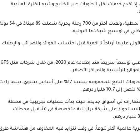
عالمياً، إذ تقدم خدمات نقل الحاويات عبر الخليج وشبه القارة الهندية
.
وخلال العام الماضي، نقلت الشركة نحو 2.8 مليون حاوية نمطية، ونفذت أكثر من 700 رحلة بحرية شملت 89
وظبي في توسيع شبكتها الدولية.
ت منذ الاستحواذ الأولي عليها أرباحاً تراكمية قبل احتساب الفوائد والضرائب والإهلاك
وشهد قطاع الشحن البحري للحاويات التابع لموانئ أبوظبي توسعاً سريعاً منذ إطلاقه عام 2020، من خلال شركات مثل GFS
موانئ الرئيسية والمراكز الأصغر.
وفي عام 2025، ارتفعت إيرادات نشاط الشحن البحري للحاويات التابع للمجموعة بنسبة 17% على أساس سنوي، بينما زاد
تثمارات في أسواق جديدة، حيث بدأت عمليات تجريبية في محطة
لى الاستحواذ على شركة برازيلية متخصصة في تشغيل محطات
 عالمية أكثر تنوعاً، في وقت تتزايد فيه المخاوف من هشاشة طرق