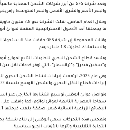
وتعد شركة GFS من أبرز شركات الشحن المغذية 
والبحر الأحمر والشرق الأقصى والبحر المتوسط وإفريقيا
ما يجعلها أحد الأصول الاستراتيجية المهمة لموانئ أب
وقالت المجموعة إن شركة GFS حقق
والاستهلاك تجاوزت 1.8 مليار درهم.
و”سفين فيدرز” و”ترانسمار”، التي توفر خدمات نقل بين ال
إيرادات قطاع النقل البحري والشحن الأوسع بنسبة 33% لتصل إلى 10.7 مليار درهم.
وتواصل موانئ أبوظبي توسيع انتشارها الخارجي عبر اس
سفاجا المصرية التابعة لموانئ نواتوم، كما وافقت ع
البضائع الزراعية السائبة ضمن صفقة بلغت قيمتها 3.1 مليار درهم.
وتعكس هذه التحركات سعي أبوظبي إلى بناء شبكة بحرية
التجارة التقليدية وتأثرها بالأزمات الجيوسياسية.