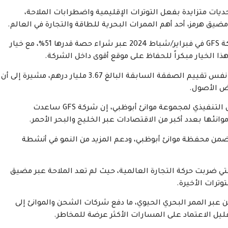
يات متزايدة بفعل التوترات الإقليمية واضطرابات الملاحة،
مضيق هرمز، أحد أهم الممرات البحرية للطاقة والتجارة في العالم.
وكانت مجموعة موانئ أبوظبي قد دخلت لأول مرة إلى شركة GFS في فبراير/شباط 2024 عبر شراء حصة قدرها 51%، مع خيار
وأوضحت المجموعة أنها نفذت عملية زيادة الحصة وفق نفس تقييم الصفقة السابقة البالغ 3.67 مليار درهم، مشيرة إلى أن
ض الأصول.
وقال الكابتن محمد الشامسي، العضو المنتدب والرئيس التنفيذي لمجموعة موانئ أبوظبي، إن شركة GFS ساعدت
ئها بعدد أكبر من الاقتصادات عبر الخليج والبحر الأحمر.
ن محفظة موانئ أبوظبي، ودعم المزيد من النمو في أنشطة
 ضربت حركة التجارة العالمية، حيث لم تعد الملاحة عبر مضيق
ترات الأخيرة.
بر الممر البحري الحيوي، ما دفع شركات الشحن والموانئ إلى
ليل الاعتماد على المسارات الأكثر عرضة للمخاطر.