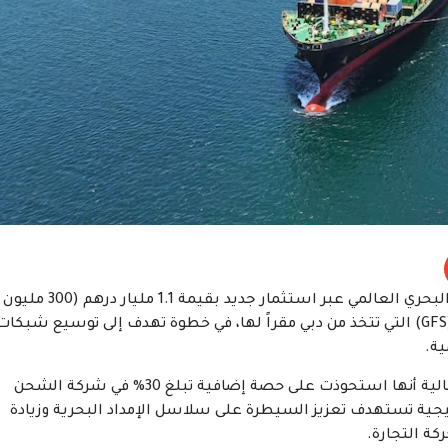
عززت مجموعة موانئ أبوظبي حضورها في قطاع الشحن البحري العالمي عبر استثمار جديد بقيمة 1.1 مليار درهم (300 مليون
دولار)، لزيادة حصتها في شركة “جلوبال فيدر شيبينغ” (GFS) التي تتخذ من دبي مقراً لها، في خطوة تهدف إلى توسيع شبكا
ية.
وأعلنت المجموعة المدرجة في سوق أبوظبي للأوراق المالية أنها استحوذت على حصة إضافية تبلغ 30% في شركة الشحن
ي ملكيتها إلى 81%، ضمن استراتيجية تستهدف تعزيز السيطرة على سلاسل الإمداد البحرية وزيادة
كة التجارة.