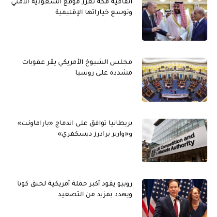
اتفاقية مكة تعزز موقع السعودية الأمني
وتوسع خياراتها الإقليمية
مجلس الشيوخ الأمريكي يقر عقوبات
مشددة على روسيا
بريطانيا توافق على اندماج «باراماونت»
و«وارنر براذرز ديسكفري»
روبيو يقود أكبر حملة أمريكية لخنق كوبا
ويهدد بمزيد من التصعيد