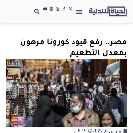
مصر.. رفع قيود كورونا مرهون
بمعدل التطعيم
مارس 6, 2022
6:19 م