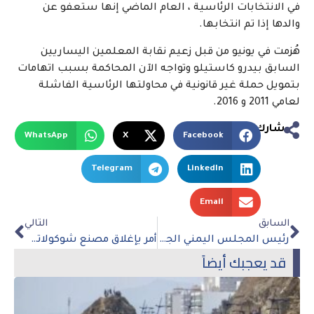
في الانتخابات الرئاسية ، العام الماضي إنها ستعفو عن
والدها إذا تم انتخابها.
هُزمت في يونيو من قبل زعيم نقابة المعلمين اليساريين
السابق بيدرو كاستيلو وتواجه الآن المحاكمة بسبب اتهامات
بتمويل حملة غير قانونية في محاولتها الرئاسية الفاشلة
لعامي 2011 و 2016.
شارك
WhatsApp
X
Facebook
Telegram
LinkedIn
Email
السابق
التالي
رئيس المجلس اليمني الجديد يعد “بإنهاء الحرب”
أمر يإغلاق مصنع شوكولاتة كيندر
قد يعجبك أيضاً