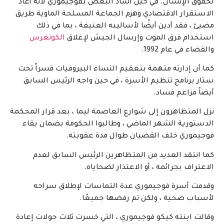
لحقوق الإنسان. في حين أشاد البعض بفوجيموري لأنه أعاد
الاستقرار الاقتصادي وهزم الجماعة المسلحة الماوية طريق
مضيئ ، فقد أدين أيضًا لأساليبه العنيفة ، بما في ذلك
استخدام فرق الموت وإرسال الجيش لإغلاق
الكونغرس
والقضاء في عام 1992.
كما أن إدارته متهمة بتعقيم النساء البيروفيات قسراً تحت
ستار برنامج تنظيم الأسرة ، في حين واجه الرئيس السابق
أيضاً مزاعم فساد.
نزل المتظاهرون إلى شوارع العاصمة ليما ، بعد قرار المحكمة
الدستورية الشهر الماضي ، وطالبوا الحكومة بضمان بقاء
فوجيموري خلف القضبان طوال مدة عقوبته.
كما انتقد العديد من المتظاهرين الرئيس السابق لعدم
الاعتراف بجرائمه ، أو الاعتذار لضحاياه.
وقدمت أسرة فوجيموري عدة التماسات لإطلاق سراحه
لأسباب صحية ، ولكن تم رفضها جميعًا.
وقالت ابنته كيكو فوجيموري ، التي خسرت ثلاث جولات إعادة