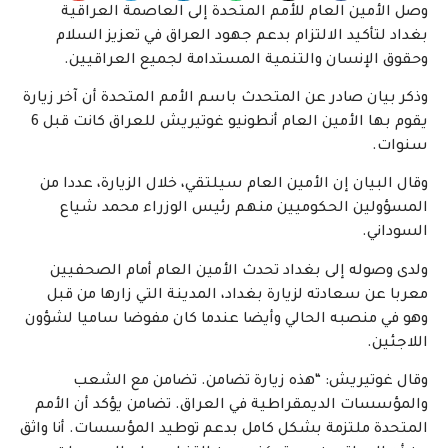
وصل الأمين العام للأمم المتحدة إلى العاصمة العراقية
بغداد لتأكيد الالتزام بدعم جهود العراق في تعزيز السلام
وحقوق الإنسان والتنمية المستدامة لجميع العراقيين.
وذكر بيان صادر عن المتحدث باسم الأمم المتحدة أن آخر زيارة
يقوم بها الأمين العام أنطونيو غوتيريش للعراق كانت قبل 6
سنوات.
وقال البيان إن الأمين العام سيلتقي، خلال الزيارة، عددا من
المسؤولين الحكوميين منهم رئيس الوزراء محمد شياع
السوداني.
ولدى وصوله إلى بغداد تحدث الأمين العام أمام الصحفيين
معربا عن سعادته لزيارة بغداد، المدينة التي زارها من قبل
وهو في منصبه الحالي وأيضا عندما كان مفوضا ساميا لشؤون
اللاجئين.
وقال غوتيريش: “هذه زيارة تضامن. تضامن مع الشعب
والمؤسسات الديمقراطية في العراق. تضامن يؤكد أن الأمم
المتحدة ملتزمة بشكل كامل بدعم توطيد المؤسسات. أنا واثق