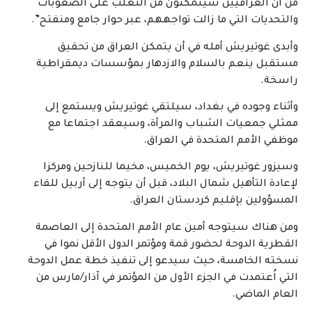
من أن العراقيين سيتمكنون من التغلب على الصعوبات
والتحديات التي ما زالت تواجههم، عبر حوار جامع ومنفتح”.
وأبدى غوتيريش أمله في أن يتمكن العراق من تحقيق
مستقبل ينعم بالسلام والازدهار بمؤسسات ديمقراطية
راسخة.
وأثناء وجوده في بغداد، سيلتقي غوتيريش ويستمع إلى
ممثلي جمعيات الشباب والمرأة، وسيعقد اجتماعا مع
موظفي الأمم المتحدة في العراق.
وسيزور غوتيريش، يوم الخميس، مخيما للنازحين ومركزا
لإعادة التأهيل شمال البلاد، قبل أن يتوجه إلى أربيل للقاء
المسؤولين بإقليم كردستان العراق.
ومن هناك سيتوجه أمين عام الأمم المتحدة إلى العاصمة
القطرية الدوحة لحضور قمة ومؤتمر الدول الأقل نموا في
نسخته الخامسة، حيث سيدعو إلى تنفيذ خطة عمل الدوحة
التي اُعتمدت في الجزء الأول من المؤتمر في آذار/مارس من
العام الماضي.