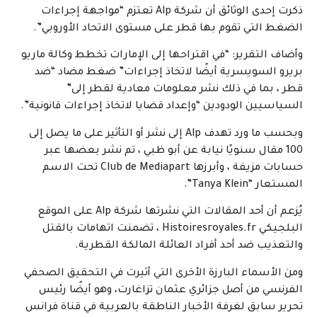
ذكرت إحدى الوثائق أن شركة Alp تعتزم “مواجهة إجراءات
الضغط التي تقوم بها قطر على مستوى الاتحاد الأوروبي”.
وأضاف التقرير: “في اقتراحها إلى الإمارات تخطط وكالة ماريو
بريرو السويسرية أيضًا لاتخاذ إجراءات” ضغط مضاد “ضد
قطر ، بما في ذلك نشر معلومات معادية لقطر إلى”
السياسيين الودودين “وإعداد قضايا لاتخاذ إجراءات قانونية”.
وبحسب ما ورد تهدف Alp إلى نشر أو التأثير على ما يصل إلى
100 مقال سنويًا نيابة عن أبو ظبي ، تم نشر بعضها عبر
حسابات مزيفة ، وأبرزها Club de Mediapart تحت الاسم
المستعار “Tanya Klein”.
يُزعم أن أحد المقالات التي نشرتها شركة Alp على الموقع
البلجيكي Histoiresroyales.fr ، تضمنت اتهامات بالقتل
والتعذيب ضد أحد أفراد العائلة المالكة القطرية.
ومن الأسماء البارزة الأخرى التي أثيرت في التحقيق الصحفي
الفرنسي من أصل جزائري عثمان تزاغارت، وهو أيضًا رئيس
تحرير سابق لغرفة الأخبار الناطقة بالعربية في قناة فرانس