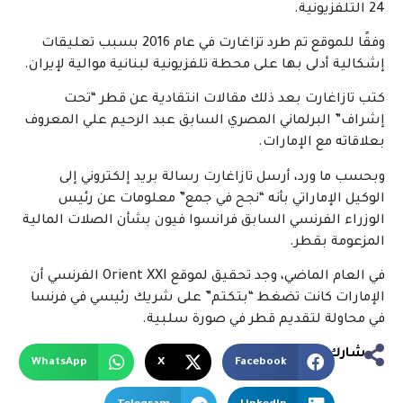
24 التلفزيونية.
وفقًا للموقع تم طرد تزاغارت في عام 2016 بسبب تعليقات
إشكالية أدلى بها على محطة تلفزيونية لبنانية موالية لإيران.
كتب تازاغارت بعد ذلك مقالات انتقادية عن قطر “تحت
إشراف” البرلماني المصري السابق عبد الرحيم علي المعروف
بعلاقاته مع الإمارات.
وبحسب ما ورد، أرسل تازاغارت رسالة بريد إلكتروني إلى
الوكيل الإماراتي بأنه “نجح في جمع” معلومات عن رئيس
الوزراء الفرنسي السابق فرانسوا فيون بشأن الصلات المالية
المزعومة بقطر.
في العام الماضي، وجد تحقيق لموقع Orient XXI الفرنسي أن
الإمارات كانت تضغط “بتكتم” على شريك رئيسي في فرنسا
في محاولة لتقديم قطر في صورة سلبية.
شارك
WhatsApp
X
Facebook