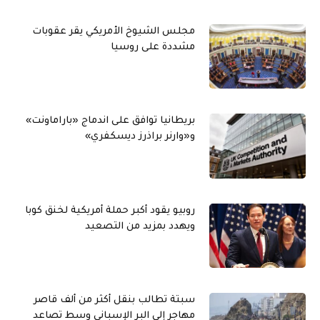
مجلس الشيوخ الأمريكي يقر عقوبات
مشددة على روسيا
بريطانيا توافق على اندماج «باراماونت»
و«وارنر براذرز ديسكفري»
روبيو يقود أكبر حملة أمريكية لخنق كوبا
ويهدد بمزيد من التصعيد
سبتة تطالب بنقل أكثر من ألف قاصر
مهاجر إلى البر الإسباني وسط تصاعد