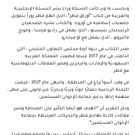
وبحسب ما ورد كانت الشبكة وراء نشر النسخة الإنجليزية
والعربية من كتاب “أوراق قطر”، الذي اتهم قطر زوراً بتمويل
جمعيات إسلامية في أوروبا. والكتاب نشره الصحفيان
كريستيان شيسنو ، الذي يعمل في راديو فرنسا ، وجورج
مالبرونو ، الذي يعمل مع لو فيجارو.
صدر الكتاب في ذروة أزمة مجلس التعاون الخليجي ، التي
اندلعت في عام 2017 عندما قطعت المملكة العربية
السعودية والإمارات والبحرين ومصر العلاقات الدبلوماسية
مع قطر.
في وقت أسوأ نزاع في المنطقة ، وانتهى عام 2021 ، فرضت
اللجنة الرباعية حصارًا جويًا وبريًا وبحريًا غير قانوني على قطر ،
متهمة إياها بدعم جماعة الإخوان المسلمين.
وذكر التقرير أن “الهدف هو أيضا التأثير على الصحافة ونشر
مقالات كاذبة تهاجم قطر والتحركات المرتبطة بجماعة
الإخوان المسلمين”.
تم إجراء الاتصالات بشكل أساسي بين ما وصفه موقع ميدا