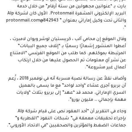
بارت بـ “عنوانين مجهولين من ستة أرقام” من خلال خدمة
البريد الإلكتروني المشفرة Protonmail. الأول كان لشركة Alp
والثاني تحت وكيل إماراتي بعنوان ”
842943@protonmail.com
“.
وقال الموقع إن محامي ألب ، كريستيان لوشر ويوان لامبرت ،
أعطوا المنشور إشعارًا رسميًا بـ “إتلاف جميع البيانات”
المرتبطة بموكلهم. كما طلب من الموقع الفرنسي “الامتناع
عن نشر أي معلومات تم الحصول عليها من خلال ارتكاب
أعمال غير مشروعة”.
وأضاف نقلاً عن رسالة نصية مسربة أنه في نوفمبر 2018 ، زُعم
أن بريرو أجرى عشاء “واحد لواحد” مع ما يسمى بالعميل
السري الإماراتي. محمد قد “عهد” إلى بريرو بثلاث “ولايات
مهمة بإجمالي … مليون يورو”.
وجاء في التقرير أن “أحد العقود نص على قيام شركة Alp
بإجراء تحقيقات معمقة في” شبكات النفوذ “القطرية و”
جماعات الضغط والمؤثرين والصحفيين “في الاتحاد الأوروبي”.