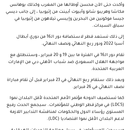
وأكدت حتى الآن محسن أوطالها من المغرب وكذلك يوهانس
مكاشا وهريبو شانو وأبيوت أبينت من إثيوبيا ، إلى جانب ديسي
جيسا موكونين من البحرين وإيبسي تيلاهون من إثيوبيا في
سباق السيدات.
إلى ذلك تستعد قطر لاستضافة دور الـ16 من دوري أبطال
آسيا 2022 ودور ربع النهائي ونصف النهائي.
تقام دور الـ16 في الفترة ما بين 19 و 20 فبراير ، وستنطلق مع
مواجهة الهلال السعودي ضد شباب الأهلي دبي من الإمارات
العربية المتحدة.
وبعد ذلك ستقام ربع النهائي في 23 فبراير قبل أن تقام مباراة
نصف النهائي في 26 فبراير.
كما تستضيف الدوحة مؤتمر الأمم المتحدة لأقل البلدان نموا
(LDC5) في مركز قطر الوطني للمؤتمرات. سيجمع الحدث رفيع
المستوى رؤساء الدول والحكومات لمناقشة التدابير اللازمة
لدعم البلدان الأقل نموا اقتصاديا (LDC).