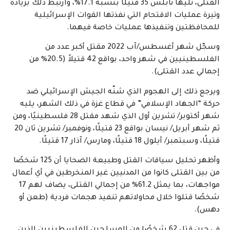
القتلى، تليها نابلس 35 قتيلًا بنسبة 17.1%، وارتبط ذلك بزيادة
وتيرة عمليات الاقتحام التي نفذتها القوات الإسرائيلية
للمحافظتين وتنفيذها عمليات خاصة فيهما.
وسجّل شهر أغسطس/آب 2022 مقتل أكبر عدد من
الفلسطينيين في شهر واحد، بواقع 42 قتيلاً (20.5% من
إجمالي عدد القتلى).
ويرجع ذلك إلى الهجوم الذي شنّه الجيش الإسرائيلي ضد
حركة “الجهاد الإسلامي” في قطاع غزة في ذلك الشهر، يليه
شهر أكتوبر/ تشرين أول الذي شهد مقتل 28 فلسطينيًا، ومن
ثم شهر أبريل/ نيسان بواقع 23 قتيلًا، ونوفمبر/ تشرين ثان 20
قتيلًا، وسبتمبر/ أيلول 18 قتيلًا، ومارس/ آذار 17 قتيلًا.
وأظهر تحليل سياقات القتل وطبيعة الضحايا أن 125 شخصًا
من بين القتلى كانوا من المدنيين غير المنخرطين في أي أعمال
مواجهات، بما يمثل 61.2% من إجمالي القتلى، يضاف لهم 17
شخصًا قتلوا خلال محاولاتهم تنفيذ هجمات فردية (طعن أو
دهس).