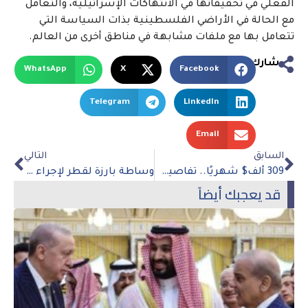
الفعلي في تحقيقاتها في الانتهاكات الإسرائيلية، والتعامل
مع الحالة في الأراضي الفلسطينية بذات السياسة التي
تتعامل بها مع ملفات مشابهة في مناطق أخرى من العالم.
شارك
WhatsApp
X
Facebook
Telegram
LinkedIn
Email
السابق
التالي
309 ألف$ شهريًا.. تفاصيل مثيرة عن بذخ إقامة رونالدو في السعودية
وساطة بارزة لقطر لإجراء محادثات نووية مع إيران
قد يعجبك أيضاً