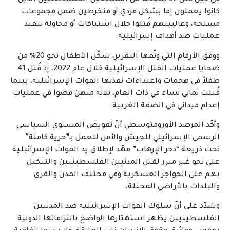
في حين قتل 62 شخصًا من المسلحين الفلسطينيين الذين
كانوا يعملون إما بشكل فردي أو منخرطين ضمن مجموعات
مسلحة، وغالبيتهم قُتلوا خلال اشتباكات أو محاولة تنفيذ
عمليات ضد أهداف إسرائيلية.
ووفق الأرقام التي وثّقها التقرير، شكّل الأطفال نحو 20% من
ضحايا عمليات القتل الإسرائيلية خلال عام 2022، إذ قُتل 41
طفلاً في هجمات واعتداءات نفذتها القوات الإسرائيلية، بينما
قُتلت ثماني نساء في ذات العام، ثلاثة منهن قضوا في عمليات
إعدام ميداني في الضفة الغربية.
وأكّد المرصد الأورومتوسطي أنّ تفويض المستوى السياسي
الرسمي الإسرائيلي للجيش والأمن للعمل بـ”حرية كاملة”
تحت ذريعة “دحر الإرهاب” مهّد لإطلاق يد القوات الإسرائيلية
على نحو غير مبرر لقتل المدنيين الفلسطينيين والتنكيل
بهم على الحواجز العسكرية وفي مختلف المدن والقرى
والبلدات بالأراضي المحتلة.
وشدّد على أنّ سلوك القوات الإسرائيلية ضد المدنيين
الفلسطينيين يظهر استهتارها الواضح بالتزاماتها الدولية