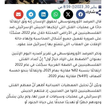
يناير 30, 2023
8:59 ص
شارك
قال المرصد الأورومتوسطي لحقوق الإنسان إنّه وثّق ارتفاعًا
حادًا في عمليات القتل التي ارتكبها الجيش الإسرائيلي ضد
الفلسطينيين في الأراضي المحتلة خلال عام 2022، مشدّدًا
على ضرورة تفعيل جميع أشكال المحاسبة وإنهاء حالة
الإفلات من العقاب التي تتمتع بها إسرائيل منذ عقود.
وذكر المرصد الأورومتوسطي في تقرير أصدره اليوم الإثنين
بعنوان “الضغط على الزناد خيارٌ أول” إنّ أعداد القتلى
الفلسطينيين في الضفة الغربية سجّلت في عام 2022
ارتفاعًا بنسبة 82% مقارنة بعام 2021، وارتفاعًا بنحو خمسة
أضعاف (491%) مقارنة بعام 2020.
وبيّن أنّ تحليل المعطيات الميدانية أظهر أنّ معظم القتلى
الفلسطينيين كانوا من المدنيين، إذ قتلهم الجيش
الإسرائيلي في عمليات وسياقات لا مبرر لها، ولم يكن يشكّل
وجودهم خطرًا أو تهديدًا محدقًا على حياة الجنود أو