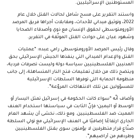
المستوطنين الإسرائيليين.
واستند التقرير على مسح شامل لحالات القتل خلال عام
2022، وتوثيق ميداني للأحداث، ومقابلات أجراها فريق المرصد
الأورومتوسطي لحقوق الإنسان مع ذوي وأصدقاء الضحايا
وشهود عيان على حوادث القتل الموثّقة في التقرير.
وقال رئيس المرصد الأورومتوسطي رامي عبده: “عمليات
القتل والإعدام الميداني التي ينفذها الجيش الإسرائيلي بحق
المدنيين الفلسطينيين سياسة دولة وليست تصرفات فردية،
ويتضح ذلك من خلال تعليمات فتح النار المتساهلة، إلى جانب
منظومة الحماية التي توفرها السلطات الإسرائيلية
للمسؤولين عن تلك الانتهاكات المروّعة”.
وأضاف أنّه “سواء كانت الحكومة في إسرائيل تمثل اليسار أو
الوسط أو اليمين؛ فإنّ الثابت في سياستها استخدام العنف
المميت ضد الفلسطينيين. ومع ذلك، نخشى أن يشهد العام
الجاري ارتفاعًا إضافيًا في العنف الإسرائيلي مع تولي السلطة
صنّاع قرار متطرفين لا يؤمنون سوى بقتل الفلسطينيين
وطردهم من أراضيهم”.