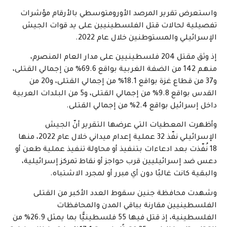
واستعرض تقرير المرصد الأورومتوسطي بالأرقام مؤشرات
تفصيلية لحالات قتل الفلسطينيين على يد قوات الجيش
الإسرائيلي والمستوطنين خلال عام 2022.
إذ وثق مقتل 204 فلسطينيين على مدار العام المنصرم،
منهم 142 من الضفة الغربية بواقع 69.6% من إجمالي القتلى،
و37 من قطاع غزة بواقع 18.1% من إجمالي القتلى، و20 من
القدس بواقع 9.8% من إجمالي القتلى، و5 من البلدات العربية
داخل إسرائيل بواقع 2.4% من إجمالي القتلى.
وأظهرت المعطيات التي عرضها التقرير أنّ الجيش
الإسرائيلي نفّذ 32 عملية إعدام ميداني خلال عام 2022، منها
18 نُفّذت بعد ادعاءات بتنفيذ أو محاولة تنفيذ عملية طعن أو
دعس ضد إسرائيليين قرب حواجز أو نقاط تمركز إسرائيلية،
والبقية كانت غالبًا دون أي مبرر أو لمجرد الاشتباه.
وشهدت محافظة جنين سقوط العدد الأكبر من القتلى
الفلسطينيين مقارنة بباقي المدن والمحافظات
الفلسطينية، إذ قتل فيها 55 فلسطينيًّا بما يمثل 26.9% من