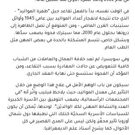
في عام 2022 وذلك للمرة الأولى منذ ستين عامًا.
في الوقت نفسه، بدأ بالفعل تقاعد جيل “طفرة المواليد” –
الذي جاء نتيجة لانفجار أعداد المواليد بين عامي 1945 وأوائل
ستينيات القرن الماضي – ومن المتوقع أن تصل الظاهرة إلى
ذروتها بحلول عام 2030، مما سيترك فجوة يصعب سدّها.
وبشكل خاص، تتسم المشكلة بالحدة في بعض المهن مثل
الطب العام.
وفي سويسرا، لم تعد خلافة العمال والعاملات من الشباب
كافية للتعويض عن حالات المغادرة بسبب التقاعد، ومن
المؤكد أن الفجوة ستتسع حتى نهاية العقد الجاري.
سيكون من باب الوهم الأمل في علاج هذا الوضع من خلال
التأثير على معدل المواليد، حيث يلاحظ فيليب وانّـر أنه “في
المجتمعات الرأسمالية، يصعب التوفيق بين الأسرة الكبيرة
العدد والنشاط المهني لكلا الوالديْن”. لوحدها، يُمكن أن يكون
للسياسات الأسرية السخيّة كتلك التي تطبقها دول شمال
أوروبا تأثير محفّز، ولكن ليس على المدى القصير في كل
الأحوال، كما يشرح أستاذ علم الديمغرافيا.