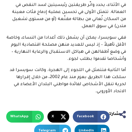
في الأثناء، يحدد وانّـر طريقتين رئيسيتين لسد النقص في
العمالة. تتمثل الأولى في تحسين عملية إدماج فئات معينة
من السكان تُعاني من بطالة مقنّعة (أو من مستوى تشغيل
متدن) في سوق العمل.
ففي سويسرا، يمكن أن يشمل ذلك أعدادا من النساء، وخاصة
الأقل تأهيلاً – إذ ليس للعديد منهن مصلحة اقتصادية اليوم
في وضع أطفالهن في هياكل الاستقبال والرعاية النهارية –
وأشخاصا تقدموا بطلب لجوء.
أما الثانية فتتمثل في اللجوء إلى الهجرة. وكانت سويسرا قد
سلكت هذا الطريق بعزم منذ عام 2002، من خلال إقـرارها
لحرية تنقل الأشخاص لفائدة مواطني البلدان الأعضاء في
الاتحاد الأوروبي.
شارك
WhatsApp
X
Facebook
Telegram
LinkedIn