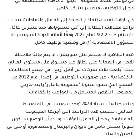
في مؤشّـر أنشأته مجموعة “أديكّو” Adecco المتخصّصة في
مجال التوظيف، فيعسر بشكل خاص.
في الوقت نفسه، تتفاقم الحاجة إلى العمال والعاملات بسبب
تراجع معدلات البطالة إلى أدنى مستوياتها منذ عشرين عامًا،
لتستقر عند 2.2% لعام 2022 وفقًا لأمانة الدولة السويسرية
للشؤون الاقتصادية أي في وضعية توظيف كامل.
هذه الظاهرة لا تقتصر على سويسرا. إذ يتم حاليًا ملاحظة
نقص في العمالة على نطاق غير مسبوق على مستوى العالم،
حيث أبلغت ثلاث شركات من أصل أربع – في جميع القطاعات
الاقتصادية – عن صعوبات التوظيف في إصدار عام 2022 من
المسح الذي تنجزه سنويا “مجموعة مانباور”رابط خارجي
بخصوص النقص المسجل في المواهب والكفاءات.
وبتسجيلها لنسبة 74%، توجد سويسرا في المتوسط
العالمي، بحسب هذه الدراسة التي أجرتها المجموعة
العملاقة في مجال العمل المؤقت. ويبدو أن الوضع سيكون
متوتراً بشكل خاص في تايوان والبرتغال وسنغافورة أو حتى في
الصين والهند.