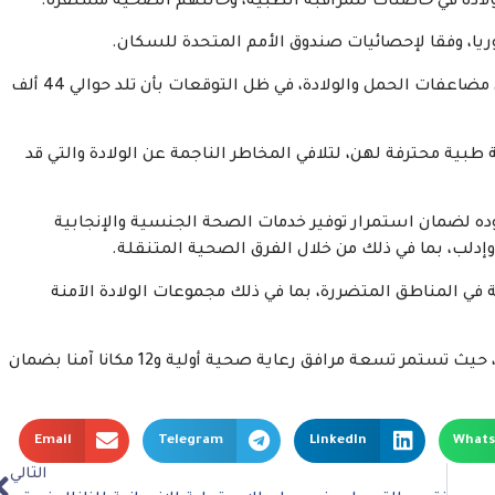
لولادة في حاضنات للمراقبة الطبية، وحالتهم الصحية مستقرة.
وأفاد الصندوق بأن ما يقرب من 6,600 امرأة سيعانين من مضاعفات الحمل والولادة، في ظل التوقعات بأن تلد حوالي 44 ألف
 طبية محترفة لهن، لتلافي المخاطر الناجمة عن الولادة والتي قد
ده لضمان استمرار توفير خدمات الصحة الجنسية والإنجابية
إدلب، بما في ذلك من خلال الفرق الصحية المتنقلة.
 في المناطق المتضررة، بما في ذلك مجموعات الولادة الآمنة
كما تم نقل الإمدادات عبر الحدود إلى شمال غرب سوريا، حيث تستمر تسعة مرافق رعاية صحية أولية و12 مكانا آمنا بضمان
Email
Telegram
LinkedIn
What
التالي