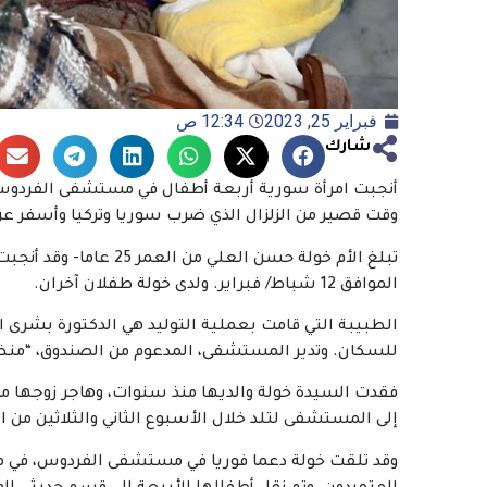
فبراير 25, 2023
12:34 ص
شارك
أنجبت امرأة سورية أربعة أطفال في مستشفى الفردوس
وقت قصير من الزلزال الذي ضرب سوريا وتركيا وأسفر عن
تبلغ الأم خولة حسن الع
الموافق 12 شباط/ فبراير. ولدى خولة طفلان آخران.
الطبيبة التي قامت بعملية التوليد هي الدكتورة بشرى 
للسكان. وتدير المستشفى، المدعوم من الصندوق، “منظمة
فقدت السيدة خولة والديها منذ سنوات، وهاجر زوجها مؤخرا
إلى المستشفى لتلد خلال الأسبوع الثاني والثلاثين من ا
وقد تلقت خولة دعما فوريا في مستشفى الفردوس، في مد