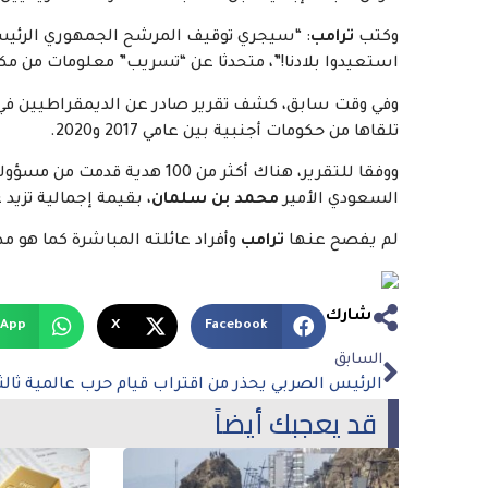
وكتب
ترامب
: “سيجري توقيف المرشح الجمهوري الرئيسي و
استعيدوا بلادنا!”، متحدثا عن “تسريب” معلومات من مكت
وفي وقت سابق، كشف تقرير صادر عن الديمقراطيين في ل
تلقاها من حكومات أجنبية بين عامي 2017 و2020.
ووفقا للتقرير، هناك أكثر من 100 هدية قدمت من مسؤولين أجانب، بما في ذلك الرئيس الصيني
السعودي الأمير
محمد بن سلمان
، بقيمة إجمالية تزيد 
لم يفصح عنها
ترامب
وأفراد عائلته المباشرة كما هو 
شارك
sApp
X
Facebook
السابق
الرئيس الصربي يحذر من اقتراب قيام حرب عالمية ثالث
قد يعجبك أيضاً