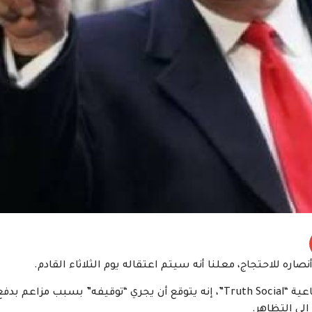
صاره للاحتجاج، معلنا أنه سيتم اعتقاله يوم الثلاثاء القادم.
وقال ترامب في منشور له على حسابه في منصته الاجتماعية “Truth Social”، إنه يتوقع أن يجري “توقيفه” بسبب مزاعم بدف