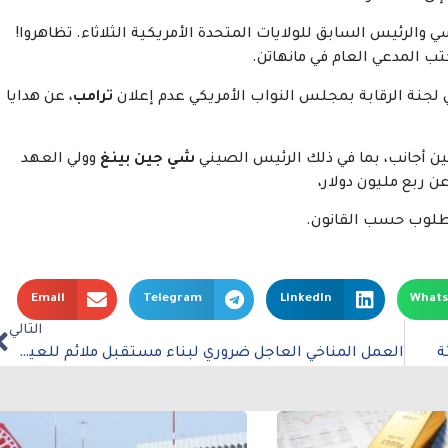
الرئيس السابق للولايات المتحدة الأمريكية الثلاثاء. تظاهروا!
ب المدعي العام في مانهاتن.
جنة الرقابة بمجلس النواب الأمريكي عدم إعلان
ترامب
، عن هدايا
شي جين بينغ
وولي العهد
عن ربع مليون دولار،
مطلوب حسب القانون.
Email
Telegram
LinkedIn
What
التالي
ة
العمل المناخي العاجل ضروري لبناء مستقبل ملائم للعيش