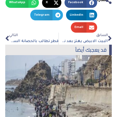
شارك
WhatsApp
X
Facebook
Telegram
LinkedIn
Email
السابق
التالي
البيت الابيض يهتز بعد نشر “نيويورك تايمز” معلومات صادمة حول تفجير “السيل الشمالي 2”
قطر تطالب بالحصانة السيادية في دعوى قضائية تتعلق بتفتيش قطاع المطارات
قد يعجبك أيضاً