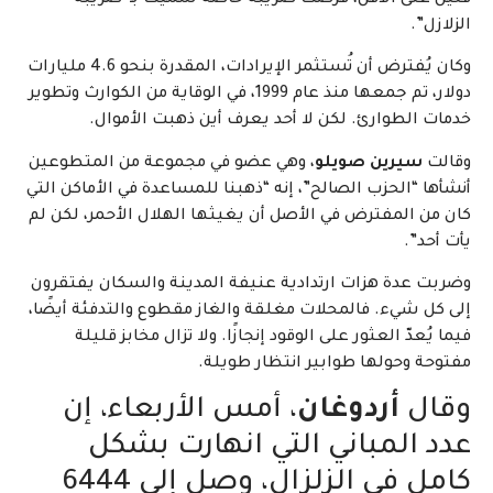
قتيل على الأقلّ، فُرضت ضريبة خاصة سُمّيت بـ”ضريبة
الزلازل”.
وكان يُفترض أن تُستثمر الإيرادات، المقدرة بنحو 4.6 مليارات
دولار، تم جمعها منذ عام 1999، في الوقاية من الكوارث وتطوير
خدمات الطوارئ. لكن لا أحد يعرف أين ذهبت الأموال.
وقالت
سيرين صويلو
، وهي عضو في مجموعة من المتطوعين
أنشأها “الحزب الصالح”، إنه “ذهبنا للمساعدة في الأماكن التي
كان من المفترض في الأصل أن يغيثها الهلال الأحمر، لكن لم
يأت أحد”.
وضربت عدة هزات ارتدادية عنيفة المدينة والسكان يفتقرون
إلى كل شيء. فالمحلات مغلقة والغاز مقطوع والتدفئة أيضًا،
فيما يُعدّ العثور على الوقود إنجازًا. ولا تزال مخابز قليلة
مفتوحة وحولها طوابير انتظار طويلة.
وقال
أردوغان
، أمس الأربعاء، إن
عدد المباني التي انهارت بشكل
كامل في الزلزال، وصل إلى 6444