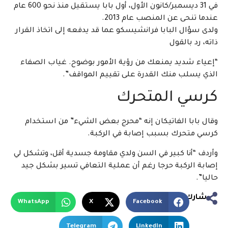
في 31 ديسمبر/كانون الأول، أول بابا يستقيل منذ نحو 600 عام
عندما تنحى عن المنصب عام 2013.
ولدى سؤال البابا فرانشيسكو عما قد يدفعه إلى اتخاذ القرار
ذاته، رد بالقول
“إعياء شديد يمنعك من رؤية الأمور بوضوح. غياب الصفاء
الذي يسلب منك القدرة على تقييم المواقف”.
كرسي المتحرك
وقال بابا الفاتيكان إنه “محرج بعض الشيء” من استخدام
كرسي متحرك بسبب إصابة في الركبة.
وأردف “أنا كبير في السن ولدي مقاومة جسدية أقل، وتشكل لي
إصابة الركبة حرجا رغم أن عملية التعافي تسير بشكل جيد
حاليا”.
شارك
WhatsApp
X
Facebook
Telegram
LinkedIn