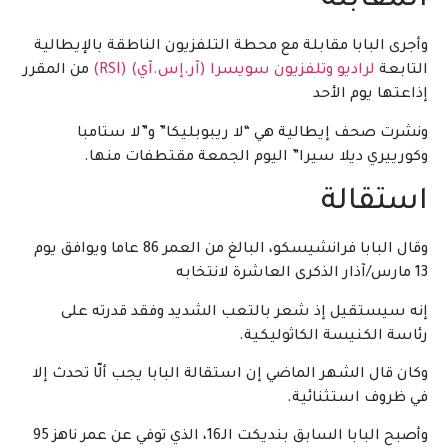
المقابلة
وأجرى البابا مقابلة مع محطة التلفزيون الناطقة بالإيطالية
التابعة
لراديو وتلفزيون سويسرا (آر.إس.آي) (RSI)
من المقرر
إذاعتها يوم الأحد
ونشرت صحف إيطالية هي “لا ريبوبليكا” و”لا ستامبا
وكورييري ديلا سيرا” اليوم الجمعة مقتطفات منها.
استقالة
وقال البابا فرانشيسكو، البالغ من العمر 86 عاما ويوافق يوم
13 مارس/آذار الذكرى العاشرة لانتخابه
إنه سيستقيل إذ شعر بالتعب الشديد وفقد قدرته على
رئاسة الكنيسة الكاثوليكية.
وكان قال الشهر الماضي إن استقالة البابا يجب ألّا تحدث إلا
في ظروف استثنائية.
وأصبح البابا السابق بنديكت الـ16، الذي توفي عن عمر ناهز 95