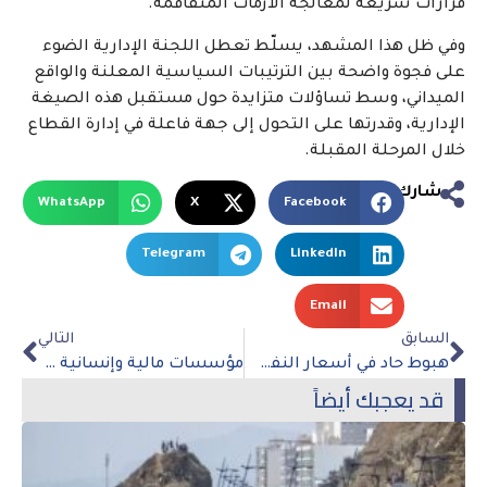
قرارات سريعة لمعالجة الأزمات المتفاقمة.
وفي ظل هذا المشهد، يسلّط تعطل اللجنة الإدارية الضوء
على فجوة واضحة بين الترتيبات السياسية المعلنة والواقع
الميداني، وسط تساؤلات متزايدة حول مستقبل هذه الصيغة
الإدارية، وقدرتها على التحول إلى جهة فاعلة في إدارة القطاع
خلال المرحلة المقبلة.
شارك
WhatsApp
X
Facebook
Telegram
LinkedIn
Email
السابق
التالي
هبوط حاد في أسعار النفط بعد هدنة أمريكية–إيرانية وسط تحذيرات من تقلبات جديدة
مؤسسات مالية وإنسانية دولية تحذر من تصاعد خطر انعدام الأمن الغذائي عالمياً
قد يعجبك أيضاً