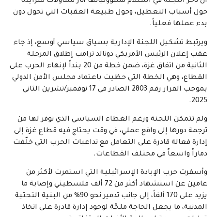
أن تأخر اللجنة في استلام مسؤولياتها أثار تساؤلات متزايدة
حول أسباب التعطيل، وحول طبيعة العقبات التي تحول دون
بدء عملها فعلياً.
ويرتبط تشكيل اللجنة الإدارية بسياق سياسي أوسع، إذ جاء
عقب إعلان الرئيس الأمريكي دونالد ترامب إطلاق المرحلة
الثانية من اتفاق غزة، ضمن خطة من 20 بنداً لإنهاء الحرب على
القطاع، وهي الخطة التي حظيت باعتماد مجلس الأمن الدولي
بموجب القرار رقم 2803 الصادر في 17 نوفمبر/تشرين الثاني
2025.
ولم تتمكن اللجنة ورغم الغطاء السياسي الذي توفر لها من
ترجمة دورها إلى واقع عملي، في وقت يحتاج فيه قطاع غزة إلى
إدارة فعالة قادرة على التعامل مع تداعيات الحرب التي خلّفت
دماراً واسعاً في مختلف القطاعات.
وأسفرت حرب الإبادة الإسرائيلية التي استمرت لأكثر من
عامين عن استشهاد أكثر من 72 ألف فلسطيني وإصابة ما
يزيد على 170 ألفاً، إلى جانب تدمير نحو 90% من البنية التحتية
المدنية، ما يجعل الحاجة ملحّة لوجود إدارة قادرة على اتخاذ