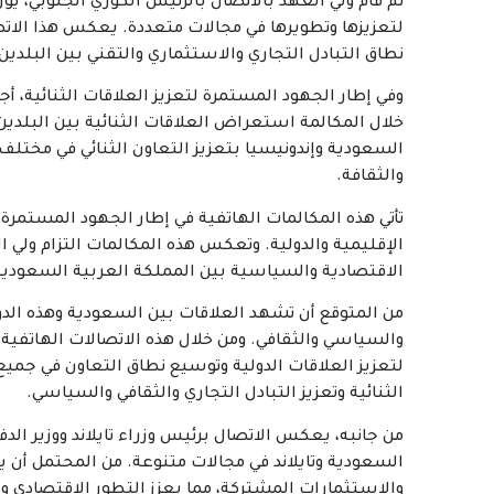
ثم قام ولي العهد بالاتصال بالرئيس الكوري الجنوبي، 
لتعزيزها وتطويرها في مجالات متعددة. يعكس هذا الاتصا
نطاق التبادل التجاري والاستثماري والتقني بين البلدين.
وفي إطار الجهود المستمرة لتعزيز العلاقات الثنائية، أجر
خلال المكالمة استعراض العلاقات الثنائية بين البلدين 
السعودية وإندونيسيا بتعزيز التعاون الثنائي في مختلف 
والثقافة.
تأتي هذه المكالمات الهاتفية في إطار الجهود المستمرة
الإقليمية والدولية. وتعكس هذه المكالمات التزام ولي الع
الاقتصادية والسياسية بين المملكة العربية السعودية
من المتوقع أن تشهد العلاقات بين السعودية وهذه الدول 
والسياسي والثقافي. ومن خلال هذه الاتصالات الهاتفية،
لتعزيز العلاقات الدولية وتوسيع نطاق التعاون في جميع
الثنائية وتعزيز التبادل التجاري والثقافي والسياسي.
من جانبه، يعكس الاتصال برئيس وزراء تايلاند ووزير الدفا
السعودية وتايلاند في مجالات متنوعة. من المحتمل أن ي
والاستثمارات المشتركة، مما يعزز التطور الاقتصادي وا