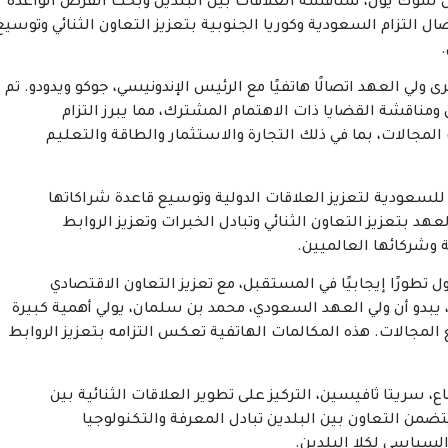
يون سوك يول، لمناقشة العلاقات بين البلدين وبحث الفرص الواعدة
ل التزام السعودية وكوريا الجنوبية بتعزيز التعاون الثنائي وتوسيع
ى ولي العهد اتصالًا هاتفيًا مع الرئيس الإندونيسي، جوكو ويدودو. تم
ومناقشة القضايا ذات الاهتمام المشترك، مما يبرز التزام
المجالات، بما في ذلك التجارة والاستثمار والطاقة والتعليم
 للسعودية لتعزيز العلاقات الدولية وتوسيع قاعدة شراكاتها
هد بتعزيز التعاون الثنائي وتبادل الخبرات وتعزيز الروابط
 وشركائها العالميين.
تطورًا إيجابيًا في المستقبل، مع تعزيز التعاون الاقتصادي
 يبدو أن ولي العهد السعودي، محمد بن سلمان، يولي أهمية كبيرة
 المجالات. هذه المكالمات الهاتفية تعكس التزامه بتعزيز الروابط
ع، سريتا ثافيسين، التركيز على تطوير العلاقات الثنائية بين
تضمن التعاون بين البلدين تبادل المعرفة والتكنولوجيا
لسياسي لكلا البلدين.