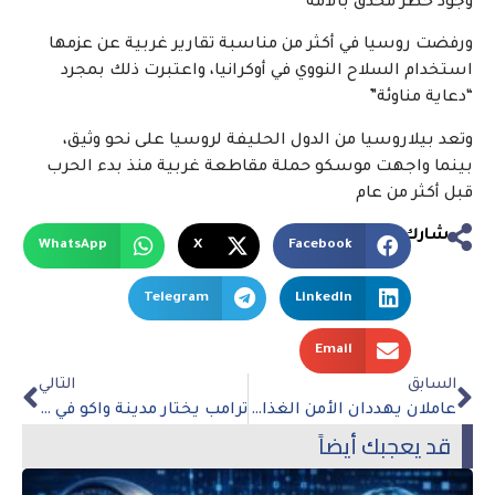
وجود خطر محدق بالأمة
ورفضت روسيا في أكثر من مناسبة تقارير غربية عن عزمها
استخدام السلاح النووي في أوكرانيا، واعتبرت ذلك بمجرد
“دعاية مناوئة”
وتعد بيلاروسيا من الدول الحليفة لروسيا على نحو وثيق،
بينما واجهت موسكو حملة مقاطعة غربية منذ بدء الحرب
قبل أكثر من عام
شارك
WhatsApp
X
Facebook
Telegram
LinkedIn
Email
السابق
التالي
عاملان يهددان الأمن الغذائي بالمنطقة العربية مع حلول شهر رمضان
ترامب يختار مدينة واكو في تكساس لبدء حملته الانتخابية لعام 2024
قد يعجبك أيضاً