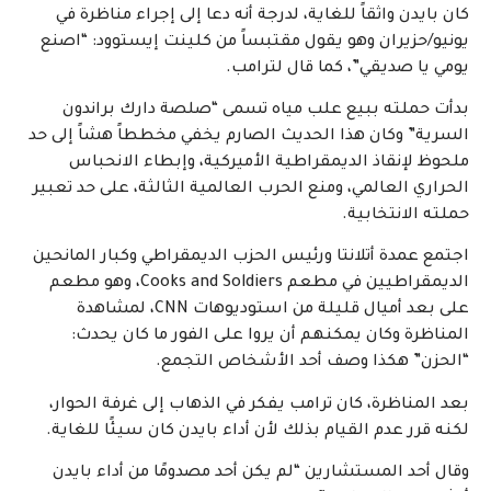
كان بايدن واثقاً للغاية، لدرجة أنه دعا إلى إجراء مناظرة في
يونيو/حزيران وهو يقول مقتبساً من كلينت إيستوود: “اصنع
يومي يا صديقي”، كما قال لترامب.
بدأت حملته ببيع علب مياه تسمى “صلصة دارك براندون
السرية” وكان هذا الحديث الصارم يخفي مخططاً هشاً إلى حد
ملحوظ لإنقاذ الديمقراطية الأميركية، وإبطاء الانحباس
الحراري العالمي، ومنع الحرب العالمية الثالثة، على حد تعبير
حملته الانتخابية.
اجتمع عمدة أتلانتا ورئيس الحزب الديمقراطي وكبار المانحين
الديمقراطيين في مطعم Cooks and Soldiers، وهو مطعم
على بعد أميال قليلة من استوديوهات CNN، لمشاهدة
المناظرة وكان يمكنهم أن يروا على الفور ما كان يحدث:
“الحزن” هكذا وصف أحد الأشخاص التجمع.
بعد المناظرة، كان ترامب يفكر في الذهاب إلى غرفة الحوار،
لكنه قرر عدم القيام بذلك لأن أداء بايدن كان سيئًا للغاية.
وقال أحد المستشارين “لم يكن أحد مصدومًا من أداء بايدن