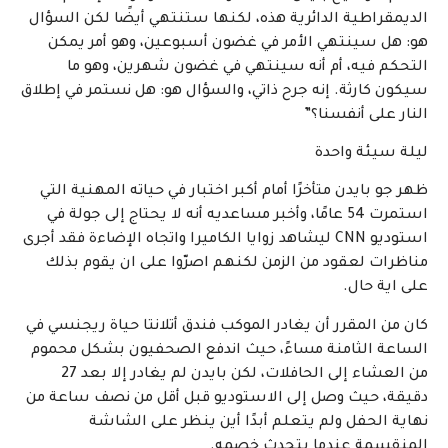
الديمقراطية الدائرية هذه، لكنها ستنتهي أيضًا لكن السؤال
هو: هل سينتهي الأمر في غضون أسبوعين، وهو أمر يمكن
التحكم فيه، أم أنه سينتهي في غضون شهرين، وهو ما
سيكون كارثة. إنه جرح ذاتي، والسؤال هو: هل نستمر في إطلاق
النار على أنفسنا؟”
ليلة سيئة واحدة
ظهر جو بايدن متأخرًا أمام أكبر اختبار في حياته المهنية التي
استمرت 54 عامًا، وأخبر مساعديه أنه لا يحتاج إلى جولة في
استوديو CNN ليشاهد زوايا الكاميرا واتجاه الإضاءة فقد أجرى
مناظرات لعقود من الزمن لكنهم اصرّوا على ان يقوم بذلك
على اية حال.
كان من المقرر أن يغادر الموكب فندق أتلانتا حياة ريجنسي في
الساعة الثامنة مساءً، حيث اندفع الصحفيون بشكل محموم
من العشاء إلى الحافلات، لكن بايدن لم يغادر إلا بعد 27
دقيقة، حيث وصل إلى الاستوديو قبل أقل من نصف ساعة من
نهاية الحفل ولم يتعلم أبدًا أين ينظر على الشاشة
المنقسمة عندما يتحدث خصمه.