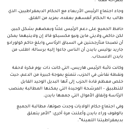
بصراحة معنا”.
وجاء اجتماع الرئيس الأربعاء مع الحكام الديمقراطيين، الذي
طالب به الحكام أنفسهم بعقده، بمزيد من القلق.
حافظ الجميع على دعم الرئيس علنًا وبعضهم بشكل كبير،
لكن حاكمي ولايتي ماين ونيو مكسيكو قالا إن ولايتيهما يمكن
أن تصبحا متأرجحتين في السباق الرئاسي وابلغ حاكم كولورادو
جاريد بوليس بايدن أن الناس جاءوا إليه برسالة: اطلب من
بايدن الانسحاب.
وكانت نائبة الرئيس هاريس، التي كانت ذات يوم فكرة لاحقة
ونقطة نقاش في الحزب، تتمتع بموجة كبيرة من الدعم، حيث
خلص معظم قادة الحزب إلى أنها البديل الوحيد القابل
للتطبيق – المرشحة الوحيدة التي يمكنها المطالبة بمنصب
الرئاسة وإنفاق الأموال التي جمعها بايدن.
وفي اجتماع حكام الولايات وجدت صوتها، مطالبة الجميع
بالوقوف وراء بايدن وأعلنت مرة أخرى: “الأمر يتعلق
بديمقراطيتنا اللعينة”.