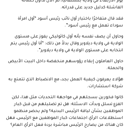
يوم الأربعاء في ولاية بنسلفانيا، تم الآن تداول كلماته
الفاشلة كدليل جديد على قدراته.
فقد قال متفاخرًا باختيار أول نائب رئيس أسود “أول امرأة
سوداء تعمل مع رئيس أسود”.
وحاول أن يصف نفسه بأنه أول كاثوليكي يفوز على مستوى
الولاية في ولاية ديلاوير وقال بدلاً من ذلك: “أنا أول رئيس يتم
انتخابه على مستوى الولاية في ولاية ديلاوير”.
حاول العاملون إبقاء رؤوسهم منخفضة داخل البيت الأبيض
والحملة.
هؤلاء يعرفون كيفية العمل بجد، مع الانضباط الذي تتمتع به
شركة استشارات.
كانوا فخورين بسجلهم في مواجهة التحديات مثل هذا، لكن
الفزع تسلل وبدأت الاسئلة: هل تم تضليلهم من قبل كبار
الموظفين بشأن لياقة الرئيس البدنية؟ ولم يحضر منظمو
استطلاعات الرأي اجتماعات كبار الموظفين مع الرئيس، فهل
كان هناك من يصارح الرئيس مباشرة بردة فعل الرأي العام؟