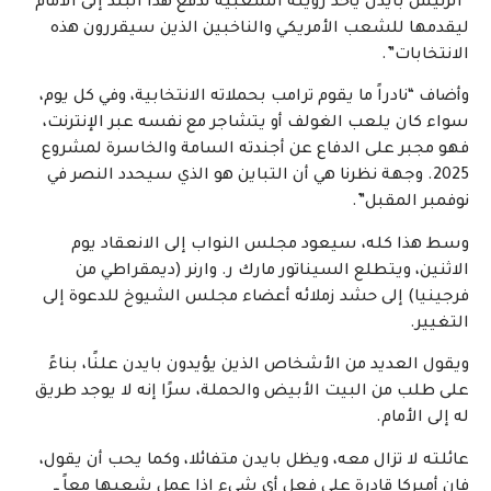
“الرئيس بايدن يأخذ رؤيته الشعبية لدفع هذا البلد إلى الأمام
ليقدمها للشعب الأمريكي والناخبين الذين سيقررون هذه
الانتخابات”.
وأضاف “نادراً ما يقوم ترامب بحملاته الانتخابية، وفي كل يوم،
سواء كان يلعب الغولف أو يتشاجر مع نفسه عبر الإنترنت،
فهو مجبر على الدفاع عن أجندته السامة والخاسرة لمشروع
2025. وجهة نظرنا هي أن التباين هو الذي سيحدد النصر في
نوفمبر المقبل”.
وسط هذا كله، سيعود مجلس النواب إلى الانعقاد يوم
الاثنين، ويتطلع السيناتور مارك ر. وارنر (ديمقراطي من
فرجينيا) إلى حشد زملائه أعضاء مجلس الشيوخ للدعوة إلى
التغيير.
ويقول العديد من الأشخاص الذين يؤيدون بايدن علنًا، بناءً
على طلب من البيت الأبيض والحملة، سرًا إنه لا يوجد طريق
له إلى الأمام.
عائلته لا تزال معه، ويظل بايدن متفائلا، وكما يحب أن يقول،
فإن أميركا قادرة على فعل أي شيء إذا عمل شعبها معاً ــ