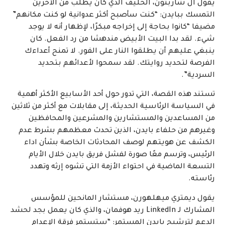
يقول آل شاربتون، الحليف الذي كان يطلب من الآخرين
التمسك ببايدن: “كنت سأصبح أكثر عدوانية لو كنت مكانهم”
مضيفا “كانوا بحاجة إلى إخراجه مبكرًا، لإظهار أنه لا يوجد
شيء. لقد بدا البيت الأبيض مندهشا من رد الفعل. كان
ينبغي عليهم أن يطلقوا النار على الفور. لا تمنح أعداءك
الفرصة لتحديد روايتك. لقد سمحوا لأعدائهم بتحديد
السردية”.
تستند هذه القصة، التي تدور حول أحد الأسابيع الأكثر أهمية
في السياسة الرئاسية الحديثة، إلى مقابلات مع أكثر من ثلاثين
من المساعدين والمستشارين والمشرعين والمحافظين
وغيرهم من حلفاء بايدن، الذين تحدث معظمهم بشرط عدم
الكشف عن هويتهم لوصف المحادثات الخاصة بشأن اداء
الرئيس، وترسم معًا صورة لفشل فريق بايدن خلال الأيام
التسعة الماضية في احتواء الأزمة التي تشوه إرثه وتهدد
رئاسته.
يقول ديمتري ميهلهورن، مستشار المانحين للمؤسس
المشارك لـ LinkedIn ريد هوفمان، والذي كان يعمل بجد لحشد
الدعم لترشيح بايدن المستمر: “ستستمر فرقة الإعدام