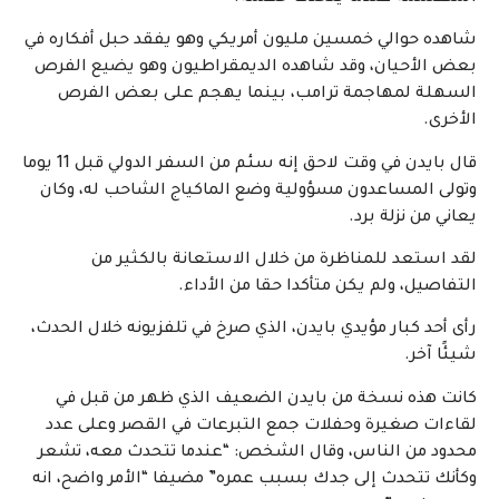
شاهده حوالي خمسين مليون أمريكي وهو يفقد حبل أفكاره في
بعض الأحيان، وقد شاهده الديمقراطيون وهو يضيع الفرص
السهلة لمهاجمة ترامب، بينما يهجم على بعض الفرص
الأخرى.
قال بايدن في وقت لاحق إنه سئم من السفر الدولي قبل 11 يوما
وتولى المساعدون مسؤولية وضع الماكياج الشاحب له، وكان
يعاني من نزلة برد.
لقد استعد للمناظرة من خلال الاستعانة بالكثير من
التفاصيل، ولم يكن متأكدا حقا من الأداء.
رأى أحد كبار مؤيدي بايدن، الذي صرخ في تلفزيونه خلال الحدث،
شيئًا آخر.
كانت هذه نسخة من بايدن الضعيف الذي ظهر من قبل في
لقاءات صغيرة وحفلات جمع التبرعات في القصر وعلى عدد
محدود من الناس، وقال الشخص: “عندما تتحدث معه، تشعر
وكأنك تتحدث إلى جدك بسبب عمره” مضيفا “الأمر واضح، انه