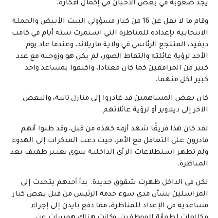
يجد صعوبة في بعض الأحيان في إكمال أفكاره.
وقام ما لا يقل عن 16 من كبار مسؤولي البيت الأبيض والحملة
الانتخابية بإعداده للمناظرة التي استمرت ستة أيام في كامب
ديفيد، المنتجع الرئاسي في ولاية ماريلاند، وعندما عاد يوم
الأحد لرؤية عائلته والتقاط الصور، لم يكن هو وزوجته مع عدد
كبير من المرافقين كما كان معتادا، واكتفوا بمساعد واحد
كبير لكل منهما.
كان بعض المساهمين قد غادروا إلى منازل ثانية، والبعض
الآخر إلى ديلاوير أو لرؤية عائلاتهم.
لقد كان هذا فريقًا شهد أزمة كهذه من قبل، وقد ظنوا أنهم
قادرون على التعامل مع الأمر، حيث دعت المذكرات إلى الهدوء
ولم تظهر استطلاعات الرأي الداخلية سوى تغيير طفيف بعد
المناظرة.
لكن في الداخل ظهرت شقوق جديدة. بدأ أحدهم يتحدث إلى
المراسلين بشأن مدى سوء خدمة الرئيس من قبل بعض كبار
مساعديه في الإعداد للمناظرة، مما دفع بايدن إلى إجراء