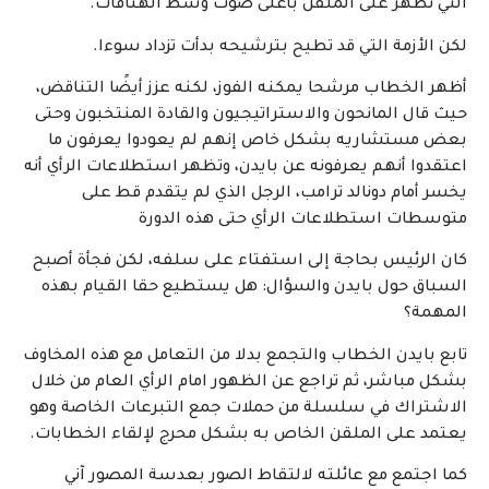
التي تظهر على الملقن بأعلى صوت وسط الهتافات.
لكن الأزمة التي قد تطيح بترشيحه بدأت تزداد سوءا.
أظهر الخطاب مرشحا يمكنه الفوز، لكنه عزز أيضًا التناقض،
حيث قال المانحون والاستراتيجيون والقادة المنتخبون وحتى
بعض مستشاريه بشكل خاص إنهم لم يعودوا يعرفون ما
اعتقدوا أنهم يعرفونه عن بايدن، وتظهر استطلاعات الرأي أنه
يخسر أمام دونالد ترامب، الرجل الذي لم يتقدم قط على
متوسطات استطلاعات الرأي حتى هذه الدورة
كان الرئيس بحاجة إلى استفتاء على سلفه، لكن فجأة أصبح
السباق حول بايدن والسؤال: هل يستطيع حقا القيام بهذه
المهمة؟
تابع بايدن الخطاب والتجمع بدلا من التعامل مع هذه المخاوف
بشكل مباشر، ثم تراجع عن الظهور امام الرأي العام من خلال
الاشتراك في سلسلة من حملات جمع التبرعات الخاصة وهو
يعتمد على الملقن الخاص به بشكل محرج لإلقاء الخطابات.
كما اجتمع مع عائلته لالتقاط الصور بعدسة المصور آني