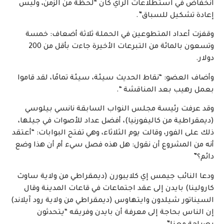
انخفاض في استطلاعات الرأي كان “لحظة من الزمن، وليس
إعادة تشكيل للسباق”.
وقفزت أعداد المتطوعين في الحملة ثلاثة أضعاف: خمسة
وتسعون بالمائة من التبرعات الأخيرة جاءت بأقل من 200
دولار.
وأضاف العضو: “نقاط الحديث سيئة، سيئة تمامًا، لقد قاموا
بعمل رهيب بعد المناقشة “.
وقد عرفت رئيسة مجلس النواب السابقة نانسي بيلوسي
(ديمقراطية من كاليفورنيا)، أفضل عداد للأصوات في جيلها،
ذلك على الفور، وقالت يوم الثلاثاء، وهي تفتح البوابات: “أعتقد
أنه من المشروع أن نقول: هل هذه فصل سيء أم أن هذا وضع
دائم؟”
ودعا النائب جيمس إي كلايبورن (ديمقراطي من ولاية ساوث
كارولينا) بايدن إلى عقد اجتماعات في قاعات المدينة وقال
السيناتور شيلدون وايتهاوس (ديمقراطي من ولاية رود آيلاند)
إن الناس بحاجة إلى معرفة أن بايدن وفريقه “يتحدثون