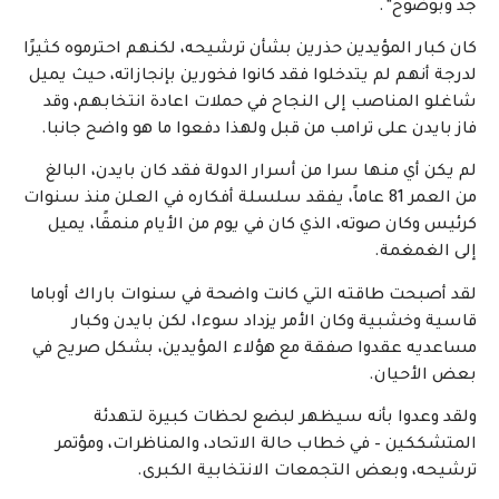
جد وبوضوح”.
كان كبار المؤيدين حذرين بشأن ترشيحه، لكنهم احترموه كثيرًا
لدرجة أنهم لم يتدخلوا فقد كانوا فخورين بإنجازاته، حيث يميل
شاغلو المناصب إلى النجاح في حملات اعادة انتخابهم، وقد
فاز بايدن على ترامب من قبل ولهذا دفعوا ما هو واضح جانبا.
لم يكن أي منها سرا من أسرار الدولة فقد كان بايدن، البالغ
من العمر 81 عاماً، يفقد سلسلة أفكاره في العلن منذ سنوات
كرئيس وكان صوته، الذي كان في يوم من الأيام منمقًا، يميل
إلى الغمغمة.
لقد أصبحت طاقته التي كانت واضحة في سنوات باراك أوباما
قاسية وخشبية وكان الأمر يزداد سوءا، لكن بايدن وكبار
مساعديه عقدوا صفقة مع هؤلاء المؤيدين، بشكل صريح في
بعض الأحيان.
ولقد وعدوا بأنه سيظهر لبضع لحظات كبيرة لتهدئة
المتشككين – في خطاب حالة الاتحاد، والمناظرات، ومؤتمر
ترشيحه، وبعض التجمعات الانتخابية الكبرى.