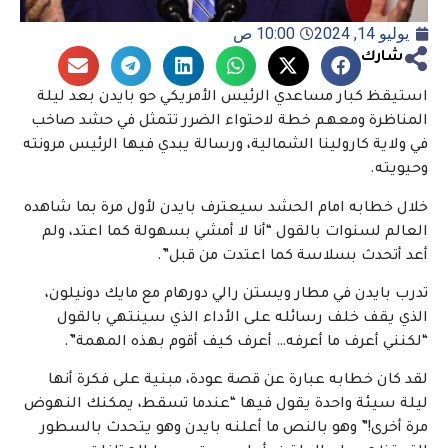
يوليو 14, 2024
10:00 ص
شارك
استيقظ كبار مساعدي الرئيس الأمريكي حو بايدن بعد ليلة
المناظرة ومعهم خطة لاحتواء الضرر تتمثل في حشد صاخب
في ولاية كارولينا الشمالية، ورسالة يبدي فيها الرئيس مرونته
وحيويته.
خلال خطابه امام الحشد سيعترف بايدن لأول مرة بما شاهده
العالم لسنوات بالقول “أنا لا أمشي بسهولة كما اعتد، ولم
أعد أتحدث بسلاسة كما اعتدت من قبل”.
تدرب بايدن في مطار ويستن رالي دورهام مع مايك دونيلون،
الذي يقف خلف رسائله على الأداء الذي سينتهي بالقول
“لكنني أعرف ما أعرفه… أعرف كيف أقوم بهذه المهمة”.
لقد كان خطابه عبارة عن قصة عودة، مبنية على فكرة أنها
ليلة سيئة واحدة يقول فيها “عندما تسقط، يمكنك النهوض
مرة أخرى!” وهو بالنص ما أعلنه بايدن وهو يتحدث بالسطور