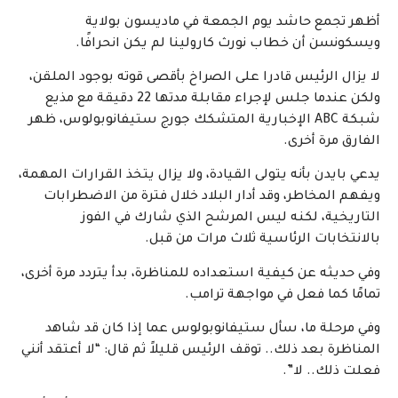
أظهر تجمع حاشد يوم الجمعة في ماديسون بولاية
ويسكونسن أن خطاب نورث كارولينا لم يكن انحرافًا.
لا يزال الرئيس قادرا على الصراخ بأقصى قوته بوجود الملقن،
ولكن عندما جلس لإجراء مقابلة مدتها 22 دقيقة مع مذيع
شبكة ABC الإخبارية المتشكك جورج ستيفانوبولوس، ظهر
الفارق مرة أخرى.
يدعي بايدن بأنه يتولى القيادة، ولا يزال يتخذ القرارات المهمة،
ويفهم المخاطر، وقد أدار البلاد خلال فترة من الاضطرابات
التاريخية، لكنه ليس المرشح الذي شارك في الفوز
بالانتخابات الرئاسية ثلاث مرات من قبل.
وفي حديثه عن كيفية استعداده للمناظرة، بدأ يتردد مرة أخرى،
تمامًا كما فعل في مواجهة ترامب.
وفي مرحلة ما، سأل ستيفانوبولوس عما إذا كان قد شاهد
المناظرة بعد ذلك.. توقف الرئيس قليلاً ثم قال: “لا أعتقد أنني
فعلت ذلك.. لا”.