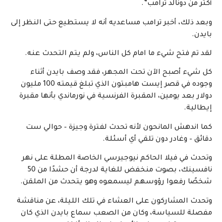
أكثر من دونالد ترامب”.
وبعد ذلك، أخبر ترامب مساعديه أنه لا يستطيع حتى النظر إلى
بايدن.
لقد تم فتح شيء ما امام كل الناس، ولم يتم التحدث عنه.
كل شيء أصبح الآن تحت المجهر، فقد وصف بايدن أثناء
وجوده في قصر إيست هامبتون الذي تبلغ قيمته 100 مليون
دولار بعد يومين، المقبرة الفرنسية في نورماندي بأنها مقبرة
إيطالية.
كما اندهش المانحون لأنه تحدث لفترة وجيزة – حوالي ست
دقائق – وغادر دون تلقي أي أسئلة.
وتحدث في فيلا الحاكم نيوجيرسي الخاصة المطلة على نهر
نافسينك، بصوت منخفض للغاية لدرجة أن حشدًا من 50
شخصًا رفعوا رؤوسهم ليسمعوه وهو يتحدث من الملقن.
وتحدث المشاركون على العشاء في تلك الليلة، عن مناقشة
مفصلة للسياسة، وكان من الصعب سماع بايدن الذي كان