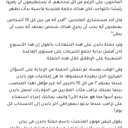
المانحون، على الرغم من كل تبجحهم، لا يستطيعون أن يأمروا
رئيسًا بالتواجد، لكن هناك حكمة تقليدية قاسية بدأت تظهر.
قال أحد مستشاري المانحين: “أقدر أنه من بين كل 10 أشخاص
يعتقدون أنه يجب أن يخرج، هناك شخص يعتقد أنه يجب أن
يبقى”.
وترد حملة بايدن على هذه الانتقادات بالقول إن هذا الأسبوع
كان أفضل بداية لجمع التبرعات على مستوى القاعدة
الشعبية على الإطلاق خلال هذه الحملة.
وفي الوقت نفسه، لم تتمكن الحملة من الإجابة على السؤال
المركزي الذي يطرحه منتقدوها: ما هي إمكانيات فوز بايدن
عندما يعتقد 7 من كل 10 ناخبين أنه غير مؤهل لهذا المنصب،
بينما يمتلك ترامب مئات الملايين من الدولارات لجعل بايدن
يبدو أسوأ مما هو عليه الآن؟ وكيف يمكنك إجراء استفتاء
على ترامب عندما يدعو ديمقراطي آخر بايدن إلى الانسحاب كل
يوم؟
يقول كيفن مونوز، المتحدث باسم حملة بايدن، في بيان: