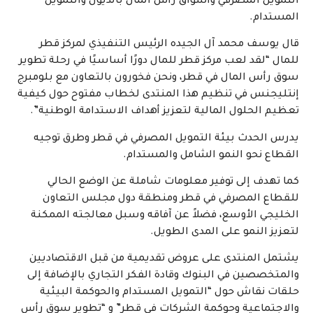
التمويل المصرفي وأسواق رأس المال بالديون والتمويل
المستدام.
قال يوسف محمد آل الجيده الرئيس التنفيذي لمركز قطر
للمال “لقد لعب مركز قطر للمال دورًا أساسيًا في رحلة تطوير
سوق رأس المال في قطر، ونحن فخورون بالتعاون مع بلومبرج
إنتليجنس في تنظيم هذا المنتدى لخطاب مفتوح حول كيفية
تعظيم الحلول المالية لتعزيز أهداف الاستدامة الوطنية”.
يدرس الحدث بيئة التمويل المصرفي في قطر وطرق توجيه
القطاع نحو النمو الشامل والمستدام.
كما تهدف إلى توفير معلومات شاملة عن الوضع الحالي
للقطاع المصرفي في قطر ومنطقة دول مجلس التعاون
الخليجي الأوسع، فضلاً عن آفاقه وسبل معالجته الممكنة
لتعزيز النمو على المدى الطويل.
يشتمل المنتدى على عروض تقديمية من قبل الاقتصاديين
والمتخصصين في البنوك وقادة الفكر التجاري بالإضافة إلى
حلقات نقاش حول “التمويل المستدام والحوكمة البيئية
والاجتماعية وحوكمة الشركات في قطر” و “تطوير سوق رأس