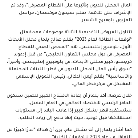
المال المحلي للديون وتأثيرها على القطاع المصرفي”، وقد تم
الإشراف على كلاهما. بقلم سيمون فوكسمان، مراسل
تلفزيون بلومبرج الشهير.
تتناول العروض التقديمية الثلاثة موضوعات مهمة مثل
“توقعات الطاقة لعام 2023” بقلم صالح يلماز، محلل الأبحاث
الأول، بلومبرج إنتليجنس. تلاه “الفحص الصحي للقطاع
المصرفي في دول مجلس التعاون الخليجي” من قبل إدموند
كريستو، كبير محللي الأبحاث، في بلومبيرج إنتليجنس، وأخيراً،
“سوق رأس المال المحلي للديون في قطر: اللبنات المحتملة
والأساسية” بقلم أيمن الدكالي، رئيس التمويل الإسلامي
المهيكل في مركز قطر المالي.
خلال عرضه، أكد يلماز أن إعادة الافتتاح الكبير للصين ستكون
الحافز الرئيسي للاقتصاد العالمي في العام المقبل.
ستستفيد قطر بشكل كبير إذا عادت البلاد إلى مستويات
استهلاكها قبل كوفيد، حيث إنها تدفع إلى زيادة الطلب.
كما أشار يلماز إلى أنه بشكل عام، يرى أن هناك “قدرًا كبيرًا من
التفاؤل في عام 2023 للتوقعات الكلية”.