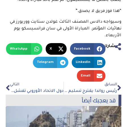
يلعب بأقصى ما يستطيعون. لم نقم بأخذ مباراة واحدة.
“هذا فوز فريق لا يصدق.”
وسيواجه دالاس المصنف الثالث غولدن ستايت ووريورز في
نهائيات المؤتمر. المباراة الأولى في سان فرانسيسكو يوم
الأربعاء.
شارك
WhatsApp
X
Facebook
Telegram
LinkedIn
Email
السابق
التالي
رئيس رواندا يقترح تسليم المملكة المتحدة المشتبه في ارتكابهم جرائم الإبادة الجماعية بعد صفقة اللجوء
دول الاتحاد الأوروبي تفشل في الاتفاق على حظر النفط الروسي
قد يعجبك أيضاً