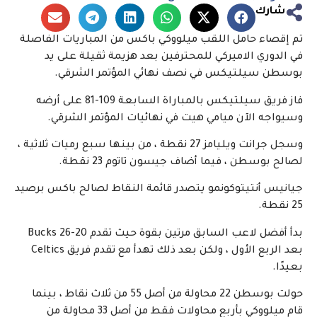
شارك
تم إقصاء حامل اللقب ميلووكي باكس من المباريات الفاصلة
في الدوري الاميركي للمحترفين بعد هزيمة ثقيلة على يد
بوسطن سيلتيكس في نصف نهائي المؤتمر الشرقي.
فاز فريق سيلتيكس بالمباراة السابعة 109-81 على أرضه
وسيواجه الآن ميامي هيت في نهائيات المؤتمر الشرقي.
وسجل جرانت ويليامز 27 نقطة ، من بينها سبع رميات ثلاثية ،
لصالح بوسطن ، فيما أضاف جيسون تاتوم 23 نقطة.
جيانيس أنتيتوكونمو يتصدر قائمة النقاط لصالح باكس برصيد
25 نقطة.
بدأ أفضل لاعب السابق مرتين بقوة حيث تقدم Bucks 26-20
بعد الربع الأول ، ولكن بعد ذلك تهدأ مع تقدم فريق Celtics
بعيدًا.
حولت بوسطن 22 محاولة من أصل 55 من ثلاث نقاط ، بينما
قام ميلووكي بأربع محاولات فقط من أصل 33 محاولة من