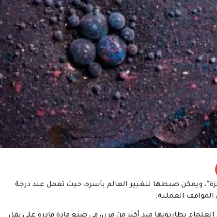
زة”، ويمكن ضبطها لتغيير العالم بأسره، حيث تعمل عند درجة
لمواقف العملية.
العلماء يطاردونها منذ أكثر من قرن، في صنع مادة قادرة على نقل