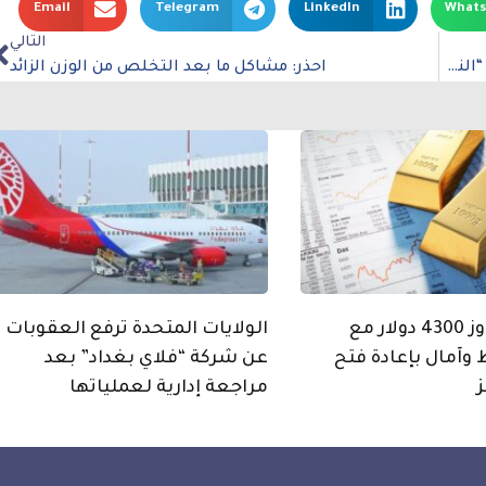
Email
Telegram
LinkedIn
What
التالي
منظمة العمل الدولية ترفض مزاعم بشأن التحول من “النقد إلى الحليف” لقطر
احذر: مشاكل ما بعد التخلص من الوزن الزائد
الذهب يتجاوز 4300 دولار مع
الولايات المتحدة ترفع العقوبات
 وآمال بإعادة فتح
عن شركة “فلاي بغداد” بعد
مراجعة إدارية لعملياتها