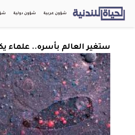
شؤون عربية
شؤون دولية
شؤو
ستغير العالم بأسره.. علماء ي