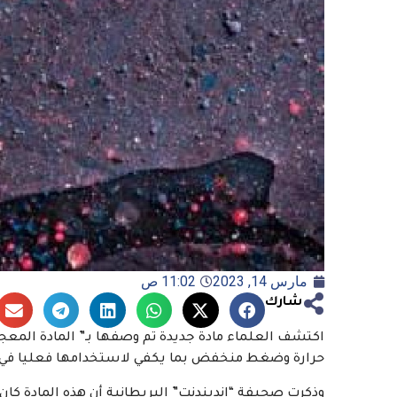
مارس 14, 2023
11:02 ص
شارك
اكتشف العلماء مادة جديدة تم وصفها بـ” المادة المعج
حرارة وضغط منخفض بما يكفي لاستخدامها فعليا في ا
وذكرت صحيفة “إندبندنت” البريطانية أن هذه المادة كان 