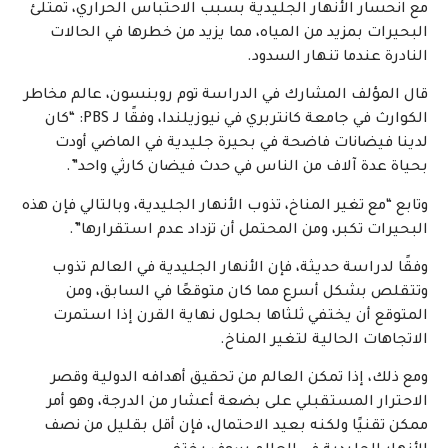
مع انحسار الأنهار الجليدية بسبب الاحتباس الحراري، تمتلئ
البحيرات بمزيد من المياه، مما يزيد من خطرها في الحالات
النادرة عندما تنهار السدود.
قال المؤلف المشارك في الدراسة توم روبنسون، عالم مخاطر
الكوارث في جامعة كانتربري في نيوزيلندا، وفقًا لـ PBS: “كان
لدينا فيضانات فاضحة في بحيرة جليدية في الماضي أودت
بحياة عدة آلاف من الناس في حدث فيضان كارثي واحد”.
وتابع “مع تغير المناخ، تذوب الأنهار الجليدية، وبالتالي فإن هذه
البحيرات تكبر، ومن المحتمل أن تزداد عدم استقرارها”.
وفقًا لدراسة حديثة، فإن الأنهار الجليدية في العالم تذوب
وتتقلص بشكل أسرع مما كان متوقعًا في السابق، ومن
المتوقع أن يختفي ثلثاها بحلول نهاية القرن إذا استمرت
الاتجاهات الحالية لتغير المناخ.
ومع ذلك، إذا تمكن العالم من تحقيق أهدافه الدولية وقصر
الاحترار المستقبلي على بضعة أعشار من الدرجة، وهو أمر
ممكن تقنيًا ولكنه بعيد الاحتمال، فإن أقل بقليل من نصف