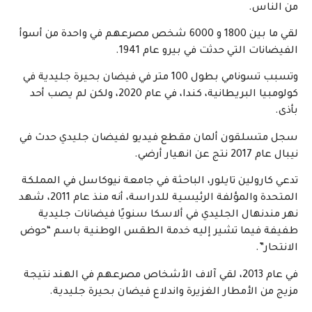
من الناس.
لقي ما بين 1800 و 6000 شخص مصرعهم في واحدة من أسوأ
الفيضانات التي حدثت في بيرو عام 1941.
وتسبب تسونامي بطول 100 متر في فيضان بحيرة جليدية في
كولومبيا البريطانية، كندا، في عام 2020، ولكن لم يصب أحد
بأذى.
سجل متسلقون ألمان مقطع فيديو لفيضان جليدي حدث في
نيبال عام 2017 نتج عن انهيار أرضي.
تدعي كارولين تايلور، الباحثة في جامعة نيوكاسل في المملكة
المتحدة والمؤلفة الرئيسية للدراسة، أنه منذ عام 2011، شهد
نهر مندنهال الجليدي في ألاسكا سنويًا فيضانات جليدية
طفيفة فيما تشير إليه خدمة الطقس الوطنية باسم “حوض
الانتحار”.
في عام 2013، لقي آلاف الأشخاص مصرعهم في الهند نتيجة
مزيج من الأمطار الغزيرة واندلاع فيضان بحيرة جليدية.