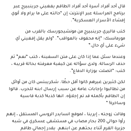
قال أحد أفراد أسرة أحد أفراد الطاقم يفغيني جرينبيرج عبر
برنامج المراسلة عبر الإنترنت إن “حالته على ما يرام ولا أنوي
إفشاء الأسرار العسكرية”.
كتب فاليري جرينبيرج من مونشيجورسك بالقرب من
مورمانسك: “إنه محفوف بالعواقب”. “ولم يقل إفغيني أي
شيء على أي حال.”
وعندما سئل عما إذا كان على متن السفينة ، كتب “نعم” ثم
حذف الرسالة. ولدى سؤاله عن كيفية معرفته بحالة قريبه ،
كتب: “اتصلت بوزارة الدفاع”.
لكن كثيرين غيرهم كانوا أقل حظًا. شكريبتس كان من أوائل
من تطالبوا بإجابات عامة عن سبب إرسال ابنه للحرب. قالوا
إن الطاقم بأكمله قد تم إجلاؤه. انها كذبة! كذبة قاسية
وساخرة! “
وقالت زوجته ، إيرينا ، لموقع انسايدر الروسي المستقل ، إنهم
رأوا حوالي 200 بحار مصاب في مستشفى عسكري في شبه
جزيرة القرم أثناء بحثهم عن ابنهم. يقدر إجمالي طاقم