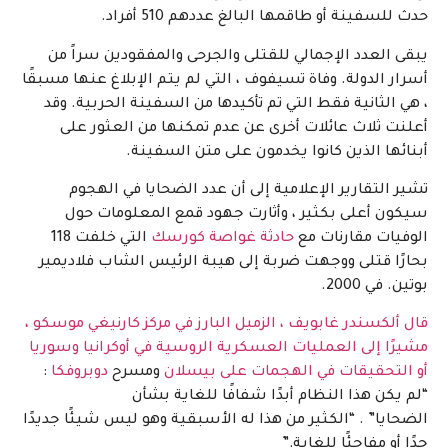
حدث للسفينة أو طاقمها البالغ عددهم 510 أفراد.
يبقى العدد الإجمالي للقتلى والجرحى والمفقودين سراً من
أسرار الدولة. وفاة تسيفوف ، التي لم يتم الإبلاغ عنها مسبقًا
، هي الثانية فقط التي تم تأكيدها من السفينة الحربية. وقد
أعلنت ثلاث عائلات أخرى عن عدم تمكنها من العثور على
أبنائها الذين كانوا يخدمون على متن السفينة.
تشير التقارير الإعلامية إلى أن عدد الضحايا في الهجوم
سيكون أعلى بكثير ، وأثارت جهود قمع المعلومات حول
الوفيات مقارنات مع
حادثة غواصة كورسك
التي خلفت 118
بحارًا قتلى ووجهت ضربة إلى هيبة الرئيس الشاب فلاديمير
بوتين. في 2000.
قال ألكسندر غابويف ، الزميل البارز في مركز كارنيغي موسكو ،
مشيرًا إلى العمليات العسكرية الروسية في أوكرانيا وسوريا
أو التحقيقات في الهجمات على بيسلان
ومسرح
دوبروفكا
:
“لم يكن هذا النظام أبدًا شفافًا للغاية بشأن
الضحايا” . “الكثير من هذا له الأسبقية وهو ليس شيئًا جديدًا
جدًا أو مفاجئًا للغاية.”