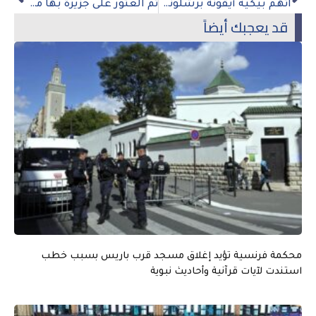
اتهم بيكيه أيقونة برشلونة بالتخطيط لمؤامرة سعودية بالملايين
تم العثور على جزيرة بها معدل الأجسام المضادة لـ كوفيد بنسبة 99 ٪
قد يعجبك أيضاً
محكمة فرنسية تؤيد إغلاق مسجد قرب باريس بسبب خطب
استندت لآيات قرآنية وأحاديث نبوية