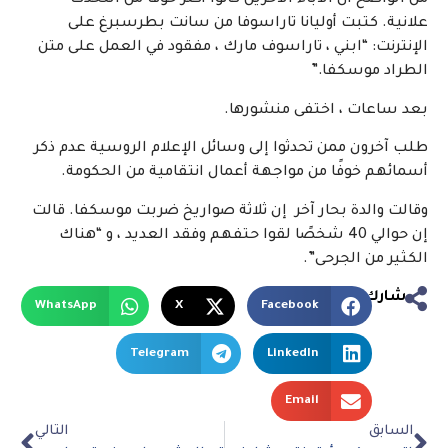
من الواضح أن الآباء الآخرين كانوا أكثر خوفًا من التحدث
علانية. كتبت أوليانا تاراسوفا من سانت بطرسبرغ على
الإنترنت: “ابني ، تاراسوف مارك ، مفقود في العمل على متن
الطراد موسكفا.”
بعد ساعات ، اختفى منشورها.
طلب آخرون ممن تحدثوا إلى وسائل الإعلام الروسية عدم ذكر
أسمائهم خوفًا من مواجهة أعمال انتقامية من الحكومة.
وقالت والدة بحار آخر
إن ثلاثة صواريخ ضربت موسكفا. قالت
إن حوالي 40 شخصًا لقوا حتفهم وفقد العديد ، و “هناك
الكثير من الجرحى”.
شارك
WhatsApp
X
Facebook
Telegram
LinkedIn
Email
السابق
التالي