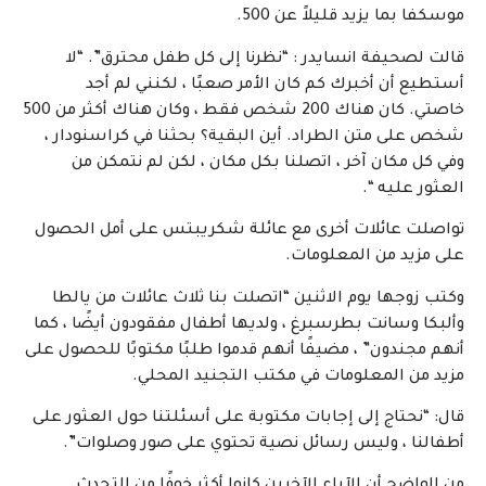
موسكفا بما يزيد قليلاً عن 500.
قالت لصحيفة انسايدر : “نظرنا إلى كل طفل محترق”. “لا
أستطيع أن أخبرك كم كان الأمر صعبًا ، لكنني لم أجد
خاصتي. كان هناك 200 شخص فقط ، وكان هناك أكثر من 500
شخص على متن الطراد. أين البقية؟ بحثنا في كراسنودار ،
وفي كل مكان آخر ، اتصلنا بكل مكان ، لكن لم نتمكن من
العثور عليه “.
تواصلت عائلات أخرى مع عائلة شكريبتس على أمل الحصول
على مزيد من المعلومات.
وكتب زوجها يوم الاثنين “اتصلت بنا ثلاث عائلات من يالطا
وألبكا وسانت بطرسبرغ ، ولديها أطفال مفقودون أيضًا ، كما
أنهم مجندون” ، مضيفًا أنهم قدموا طلبًا مكتوبًا للحصول على
مزيد من المعلومات في مكتب التجنيد المحلي.
قال: “نحتاج إلى إجابات مكتوبة على أسئلتنا حول العثور على
أطفالنا ، وليس رسائل نصية تحتوي على صور وصلوات”.