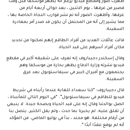
ظهرت صور ومقطع فيديو يُزعم أنه يُظهر موسكفا قبل وقت
قصير من غرقها ، يوم الاثنين ، بعد حوالي أربعة أيام من
غرقها. وأظهرت الصور أنه تم نشر قوارب النجاة الخاصة بها ،
مما يشير إلى أنه من المحتمل أن يكون قد صدر أمر بمغادرة
السفينة.
قالت عائلات العديد من أفراد الطاقم إنهم تمكنوا من تحديد
مكان أفراد أسرهم على قيد الحياة.
وقال إسكندر دجيباروف إنه تعرف على شقيقه أكبر في مقطع
فيديو نشرته وزارة الدفاع يظهر بحارة من موسكفا وهم
يجتمعون مع أميرال كبير في سيفاستوبول بعد غرق
السفينة.
قال دجيباروف: “كنا سعداء للغاية عندما رأيناه في شريط
فيديو للطاقم في سيفاستوبول”. “في اليوم التالي للمأساة ،
اتصل بوالدتنا وقال إنه على قيد الحياة وبصحة جيدة. لا ينبغي
أن تقلق عليه. لم يخبرنا بما حدث ، ولم يقل الكثير. يتصل بنا
من أرقام مختلفة. هو مجند ، بدأ في يوليو الماضي. من المؤكد
أنه لم يوقع عقدًا أبدًا “.