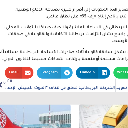
ير هذه المكونات إلى أضرار كبيرة بصناعة الدفاع الوطنية،
اج «إف-35» على نطاق عالمي.
البريطاني في الساعة العاشرة والنصف صباحًا بالتوقيت المحلي،
اسع بشأن التزامات بريطانيا الأخلاقية والقانونية في صفقات
الأوسط.
يشكل سابقة قانونية تُقيّد صادرات الأسلحة البريطانية مستقبلًا،
نزاعات مسلحة أو متهمة بارتكاب انتهاكات جسيمة للقانون الدولي.
Email
Telegram
LinkedIn
What
التالي
البابا ليو الرابع عشر يتطلع إلى المانحين الكبار لدعم تمويل الكنيسة
الشرطة البريطانية تحقق في هتاف “الموت للجيش الإسرائيلي” بمهرجان غلاستونبري