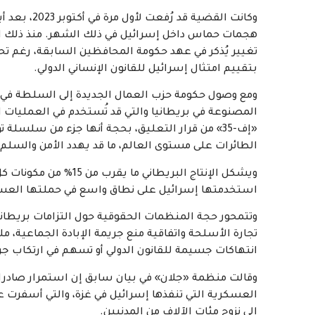
وكانت القضي
هجمات حماس داخل إسرائيل في ذلك الشهر. منذ ذلك ا
تغيير يُذكر في عهد حكومة المحافظين السابقة، رغم تحذ
بتقييم امتثال إسرائيل للقانون الإنساني الدولي.
المصنوعة في بريطانيا والتي قد تُستخدم في العمليات 
«إف-35» من قرار التعليق، بحجة أنها جزء من سلسل
الطائرات على مستوى العالم، ما قد يهدد الأمن والسلم ا
استخدمتها إسرائيل على نطاق واسع في حملتها العسكرية
وتتمحور حجة المنظمات الحقوقية حول التزامات بريطانيا 
تجارة الأسلحة واتفاقية منع جريمة الإبادة الجماعية، مل
انتهاكات جسيمة للقانون الدولي أو تسهم في ارتكاب جرا
العسكرية التي تنفذها إسرائيل في غزة، والتي أسفرت ع
إلى نزوح مئات الآلاف من المدنيين.