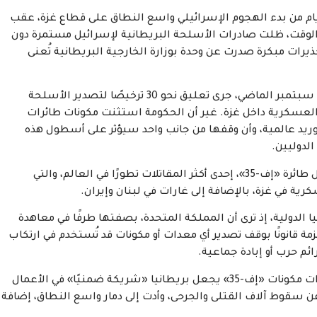
ة قد رُفعت لأول مرة في أكتوبر 2023، بعد أيام من بدء الهجوم الإسرائيلي واسع النطاق على قطاع غزة، عقب
لوقت، ظلت صادرات الأسلحة البريطانية لإسرائيل مستمرة دون
يرات مبكرة صدرت عن وحدة بوزارة الخارجية البريطانية تُعنى
ومع وصول حكومة حزب العمال الجديدة إلى السلطة في سبتمبر الماضي، جرى تعليق نحو 30 ترخيصًا لتصدير الأسلحة
العسكرية داخل غزة. غير أن الحكومة استثنت مكونات طائرات
ة توريد عالمية، وأن وقفها من جانب واحد سيؤثر على أسطول هذه
لدوليين.
ويشكل الإنتاج البريطاني ما يقرب من 15% من مكونات كل طائرة «إف-35»، إحدى أكثر المقاتلات تطورًا في العالم، والتي
 في غزة، بالإضافة إلى غارات في لبنان وإيران.
الدولية، إذ ترى أن المملكة المتحدة، بصفتها طرفًا في معاهدة
زمة قانونًا بوقف تصدير أي معدات أو مكونات قد تُستخدم في ارتكاب
ئم حرب أو إبادة جماعية.
وقالت منظمة «جلان» في بيان سابق إن استمرار صادرات مكونات «إف-35» يجعل بريطانيا «شريكة ضمنيًا» في الأعمال
ن سقوط آلاف القتلى والجرحى، وأدت إلى دمار واسع النطاق، إضافة