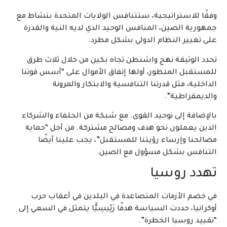
وفقًا للاستراتيجية، ستتنافس الولايات المتحدة بنشاط مع
جمهورية الصين، المنافس الوحيد الذي لديه النية والقدرة
على تغيير النظام الدولي بشكل مطرد.
تحدد الوثيقة نهج واشنطن تجاه بكين من خلال ثلاث طرق
للمستقبل المنظور، أولها إنفاق الأموال على “أسس قوتنا
الداخلية، مثل قدرتنا التنافسية والابتكار والمرونة
والديمقراطية”.
بالإضافة إلى توحيد القوى. مع شبكة من الحلفاء والشركاء
الذين يعملون نحو هدف ومصالح مشتركة. من أجل “حماية
مصالحنا وإرساء رؤيتنا للمستقبل”، يجب علينا أيضًا
التنافس بشكل مسؤول مع الصين.
تهدد روسيا
في خضم الأزمات المتصاعدة في البلدين في أعقاب حرب
أوكرانيا، حددت السياسة هدفًا رَئِيسِيًّا يتمثل في السعي إلى
“تقييد روسيا الخطرة”.