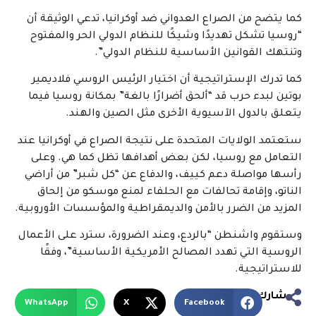
كما يتضح من الصراع العدواني ضد أوكرانيا، تدعي الوثيقة أن
“روسيا تشكل تهديدًا وشيكًا للنظام الدولي الحر والمفتوح
وتنتهك القوانين الأساسية للنظام الدولي”.
كما تدرك الإستراتيجية أن اختيار الرئيس الروسي فلاديمير
بوتين لبدء حرب قد “ألحق أضرارًا بالغة” بمكانة روسيا فيما
يتعلق بالدول الآسيوية الأخرى مثل الصين والهند.
ستعتمد الولايات المتحدة على نتيجة الصراع في أوكرانيا عند
التعامل مع روسيا، لكن بعض أهدافها تظل كما هي. وعلى
رأسها مواصلة دعم كييف، والدفاع عن “كل شبر” من أراضي
الناتو، وإقامة تحالفات مع الحلفاء لمنع موسكو من إلحاق
المزيد من الضرر بالأمن والديمقراطية والمؤسسات الأوروبية.
وستقوم واشنطن “بالردع، وعند الضرورة، سترد على الأعمال
الروسية التي تهدد المصالح الأمريكية الأساسية”، وفقًا
للاستراتيجية.
شارك
WhatsApp
X
Facebook