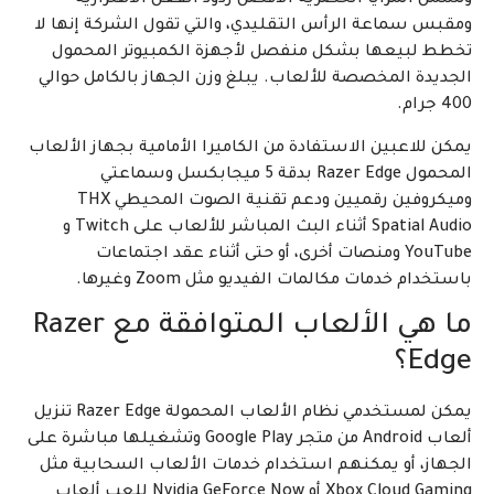
وتشمل المزايا الحصرية الأفضل ردود الفعل الاهتزازية
ومقبس سماعة الرأس التقليدي، والتي تقول الشركة إنها لا
تخطط لبيعها بشكل منفصل لأجهزة الكمبيوتر المحمول
الجديدة المخصصة للألعاب. يبلغ وزن الجهاز بالكامل حوالي
400 جرام.
يمكن للاعبين الاستفادة من الكاميرا الأمامية بجهاز الألعاب
المحمول Razer Edge بدقة 5 ميجابكسل وسماعتي
وميكروفين رقميين ودعم تقنية الصوت المحيطي THX
Spatial Audio أثناء البث المباشر للألعاب على Twitch و
YouTube ومنصات أخرى، أو حتى أثناء عقد اجتماعات
باستخدام خدمات مكالمات الفيديو مثل Zoom وغيرها.
ما هي الألعاب المتوافقة مع Razer
Edge؟
يمكن لمستخدمي نظام الألعاب المحمولة Razer Edge تنزيل
ألعاب Android من متجر Google Play وتشغيلها مباشرة على
الجهاز، أو يمكنهم استخدام خدمات الألعاب السحابية مثل
Xbox Cloud Gaming أو Nvidia GeForce Now للعب ألعاب