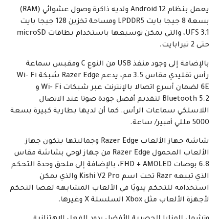
يعمل بنظام Android 12 ولديه ذاكرة وصول عشوائي (RAM)
بسعة 8 جيجا بايت LPDDR5 ومساحة تخزين 128 جيجا بايت
UFS 3.1، والتي يمكن توسيعها باستخدام بطاقات microSD
حتى 2 تيرابايت.
بالإضافة إلى وجود منفذ USB من النوع C ومقبس سماعة
رأس تقليدي مقاس 3.5 مم، يدعم Razer Edge شبكة Wi- Fi
6E لضمان أسرع اتصالا بالإنترنت عبر شبكات Wi- Fi و
Bluetooth 5.2 لتقديم أفضل جودة صوتا عند الاتصال
اللاسلكي سماعات الرأس. كما أن لديها بطارية كبيرة بسعة
5000 مللي أمبير/ ساعة.
شاشة جهاز الألعاب Razer Edge وجماليتها يتكون جهاز
الألعاب المحمول Razer Edge من جهاز لوحي بشاشة مقاس
6.8 بوصات FHD + AMOLED، بالإضافة إلى ملحق وحدة التحكم
الذي تبيعه Razr تحت اسم Kishi V2 Pro والذي يمكن
استخدامه للتحكم يدويًا في الألعاب المشابهة لعصا التحكم
لأجهزة الألعاب مثل Xbox السلسلة X وغيرها.