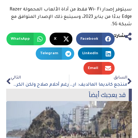
سيتوفر إصدار Wi- Fi فقط من أداة الألعاب المحمولة Razer
Edge بدءًا من يناير 2023، وسيتبع ذلك الإصدار المتوافق مع
شبكة 5G.
شارك
WhatsApp
X
Facebook
Telegram
LinkedIn
Email
السابق
التالي
منتجع كانديما المالديف: اربح رحلة مع Samsung Galaxy Z Flip 4
رغم أحلام صلاح ولكن الكرة الذهبية تتجه إلى بنزيما
قد يعجبك أيضاً