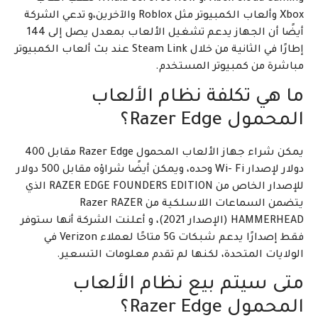
Xbox وألعاب الكمبيوتر مثل Roblox والآخرين،و تدعي الشركة
أيضًا أن الجهاز يدعم تشغيل الألعاب بمعدل يصل إلى 144
إطارًا في الثانية من خلال Steam Link عند بث ألعاب الكمبيوتر
مباشرة من كمبيوتر المستخدم.
ما هي تكلفة نظام الألعاب
المحمول Razer Edge؟
يمكن شراء جهاز الألعاب المحمول Razer Edge مقابل 400
دولار لإصدار Wi- Fi وحده، ويمكن أيضًا شراؤه مقابل 500 دولار
للإصدار الخاص من RAZER EDGE FOUNDERS EDITION الذي
يتضمن السماعات اللاسلكية من Razer RAZER
HAMMERHEAD (الإصدار 2021)، و أعلنت الشركة أنها ستوفر
فقط إصدارًا يدعم شبكات 5G متاحًا لعملاء Verizon في
الولايات المتحدة، لكنها لم تقدم معلومات التسعير.
متى سيتم بيع نظام الألعاب
المحمول Razer Edge؟