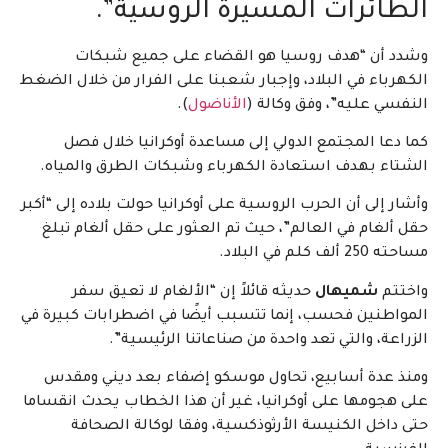
الطائرات المسيرة الروسية”.
وشدد أن “هدف روسيا هو القضاء على جميع شبكات
الكهرباء في البلاد، وإجبار شعبنا على الفرار من خلال الضغط
النفسي عليه”، وفق وكالة (
الأناضول
).
كما دعا المجتمع الدولي إلى مساعدة أوكرانيا خلال فصل
الشتاء بهدف استعادة الكهرباء وشبكات الطرق والمياه.
وأشار إلى أن الحرب الروسية على أوكرانيا حولت بلاده إلى “أكبر
حقل ألغام في العالم”، حيث تم العثور على حقل ألغام تبلغ
مساحته 250 ألف كلم في البلاد.
واختتم
شميهال
حديثه قائلاً إن “الألغام لا تعيق سفر
المواطنين فحسب، إنما تتسبب أيضًا في اضطرابات كبيرة في
الزراعة، والتي تعد واحدة من صناعاتنا الرئيسية”.
ومنذ عدة أسابيع، تحاول موسكو إضفاء بعد ديني ومقدس
على هجومها على أوكرانيا، غير أن هذا الخطاب يحدث انقساما
حتى داخل الكنيسة الأرثوذكسية، وفقا لوكالة الصحافة